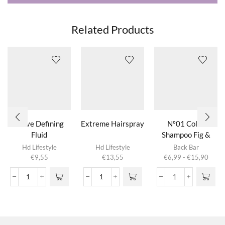
Related Products
Wave Defining
Extreme Hairspray
Nº01 Color
Fluid
Shampoo Fig &
Dit product
Almond
Hd Lifestyle
Hd Lifestyle
Back Bar
heeft
Prijsk
€
9,55
€
13,55
€
6,99
-
€
15,90
meerdere
€6,9
variaties.
tot
Wave
Extreme
Nº01
Deze optie
€15,
Defining
Hairspray
Color
kan gekozen
Fluid
aantal
Shampoo
worden op de
aantal
Fig
productpagina
&