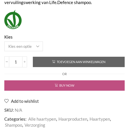
vervuilingswerking van Life.Defence shampoo.
€44,50
Kies
TOEVOEGEN AAN WINKELWAGEN
Life.Defence
Shampoo
OR
aantal
BUY NOW
Add to wishlist
SKU:
N/A
Categories:
Alle haartypen
,
Haarproducten
,
Haartypen
,
Shampoo
,
Verzorging