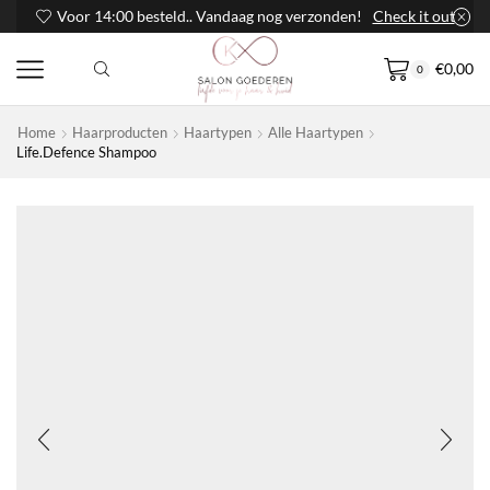
Voor 14:00 besteld.. Vandaag nog verzonden!
Check it out
€
0,00
0
Home
Haarproducten
Haartypen
Alle Haartypen
Life.Defence Shampoo