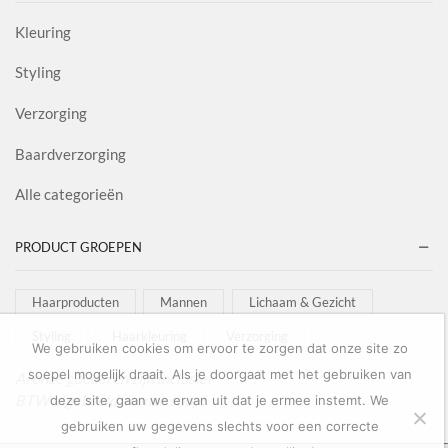
Kleuring
Styling
Verzorging
Baardverzorging
Alle categorieën
PRODUCT GROEPEN
Haarproducten
Mannen
Lichaam & Gezicht
Styling
Haarkleuring
Verzorging
We gebruiken cookies om ervoor te zorgen dat onze site zo
soepel mogelijk draait. Als je doorgaat met het gebruiken van
Al onze goederen zijn inclusief
BTW afgebeeld in onze shop!
deze site, gaan we ervan uit dat je ermee instemt. We
gebruiken uw gegevens slechts voor een correcte