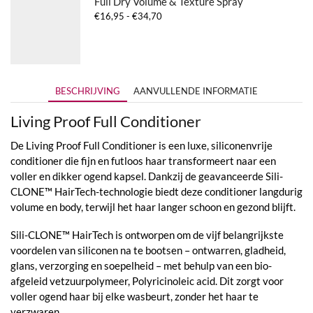
Full Dry Volume & Texture Spray
Prijsklasse:
€
16,95
-
€
34,70
€16,95
tot
€34,70
BESCHRIJVING
AANVULLENDE INFORMATIE
Living Proof Full Conditioner
De Living Proof Full Conditioner is een luxe, siliconenvrije
conditioner die fijn en futloos haar transformeert naar een
voller en dikker ogend kapsel. Dankzij de geavanceerde Sili-
CLONE™ HairTech-technologie biedt deze conditioner langdurig
volume en body, terwijl het haar langer schoon en gezond blijft.
Sili-CLONE™ HairTech is ontworpen om de vijf belangrijkste
voordelen van siliconen na te bootsen – ontwarren, gladheid,
glans, verzorging en soepelheid – met behulp van een bio-
afgeleid vetzuurpolymeer, Polyricinoleic acid. Dit zorgt voor
voller ogend haar bij elke wasbeurt, zonder het haar te
verzwaren.