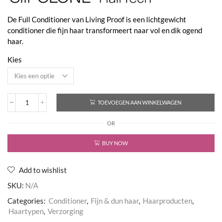
€32,00
De Full Conditioner van Living Proof is een lichtgewicht
conditioner die fijn haar transformeert naar vol en dik ogend
haar.
Kies
TOEVOEGEN AAN WINKELWAGEN
Full
Conditioner
OR
aantal
BUY NOW
Add to wishlist
SKU:
N/A
Categories:
Conditioner
,
Fijn & dun haar
,
Haarproducten
,
Haartypen
,
Verzorging