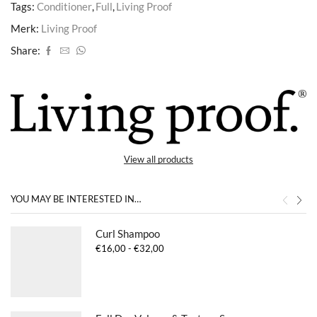
Tags:
Conditioner
,
Full
,
Living Proof
Merk:
Living Proof
Share:
View all products
YOU MAY BE INTERESTED IN…
Curl Shampoo
Prijsklasse:
€
16,00
-
€
32,00
€16,00
tot
€32,00