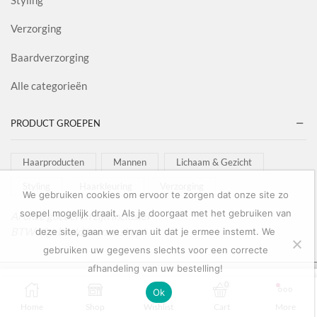
Verzorging
Baardverzorging
Alle categorieën
PRODUCT GROEPEN
Haarproducten
Mannen
Lichaam & Gezicht
Styling
Haarkleuring
Verzorging
We gebruiken cookies om ervoor te zorgen dat onze site zo
soepel mogelijk draait. Als je doorgaat met het gebruiken van
Al onze goederen zijn inclusief
BTW afgebeeld in onze shop!
deze site, gaan we ervan uit dat je ermee instemt. We
gebruiken uw gegevens slechts voor een correcte
afhandeling van uw bestelling!
Copyright © 2022
Salon Goederen
0
0
Ok
OPTIES SELECTEREN
Home
Shop
Wishlist
Cart
More