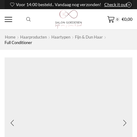
Voor 14:00 besteld.. Vandaag nog verzonden!
Check it out
€
0,00
0
Home
Haarproducten
Haartypen
Fijn & Dun Haar
Full Conditioner