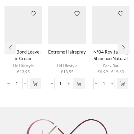
Silky Bond Leave-
Extreme Hairspray
Nº04 Revitalizing
in Cream
Shampoo Natural
Dit product
Herbs
Hd Lifestyle
Hd Lifestyle
Back Bar
heeft
Prijsk
€
13,95
€
13,55
€
6,99
-
€
15,60
meerdere
€6,9
variaties.
tot
Silky
Extreme
Nº04
Deze optie
€15,
Bond
Hairspray
Revitalizing
kan gekozen
Leave-
aantal
Shampoo
worden op de
in
Natural
productpagina
Cream
Herbs
aantal
aantal