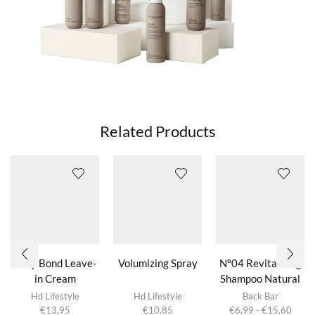
Related Products
Silky Bond Leave-
Volumizing Spray
Nº04 Revitalizing
in Cream
Shampoo Natural
Dit product
Herbs
Hd Lifestyle
Hd Lifestyle
Back Bar
heeft
Prijsk
€
13,95
€
10,85
€
6,99
-
€
15,60