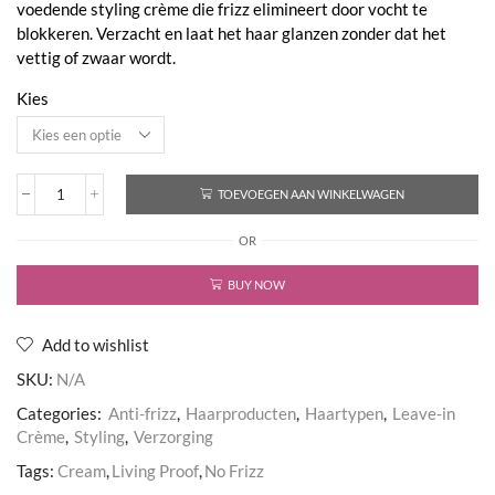
voedende styling crème die frizz elimineert door vocht te
€42,70
blokkeren. Verzacht en laat het haar glanzen zonder dat het
vettig of zwaar wordt.
Kies
TOEVOEGEN AAN WINKELWAGEN
No
Frizz
OR
Nourishing
Styling
Cream
BUY NOW
aantal
Add to wishlist
SKU:
N/A
Categories:
Anti-frizz
,
Haarproducten
,
Haartypen
,
Leave-in
Crème
,
Styling
,
Verzorging
Tags:
Cream
,
Living Proof
,
No Frizz