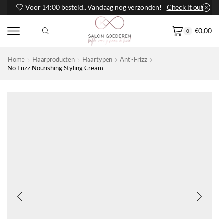
Voor 14:00 besteld.. Vandaag nog verzonden!
Check it out
€
0,00
0
Home
Haarproducten
Haartypen
Anti-Frizz
No Frizz Nourishing Styling Cream