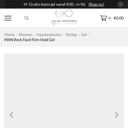
Gratis bezorgd vanaf €30,- in NL
Shop nu!
€
0,00
0
Home
Mannen
Haarproducten
Styling
Gel
MAN Rock Hard Firm Hold Gel