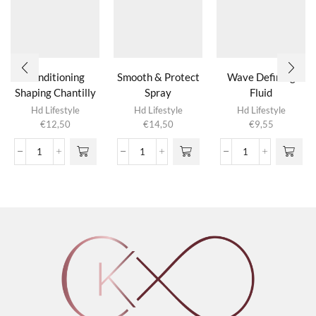
Conditioning
Smooth & Protect
Wave Defining
Shaping Chantilly
Spray
Fluid
Hd Lifestyle
Hd Lifestyle
Hd Lifestyle
€
12,50
€
14,50
€
9,55
Conditioning
Smooth
Wave
Shaping
&
Defining
Chantilly
Protect
Fluid
aantal
Spray
aantal
aantal