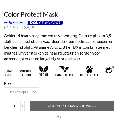
Color Protect Mask
Prijsklasse:
€
11,50
-
€
39,95
€11,50
Gekleurd haar vraagt om extra verzorging. De zure pH van 3,5
tot
sluit de haarschubben, waardoor de kleur optimaal behouden en
€39,95
beschermd blijft. Vitamine A, C, E, B1 en B9 in combinatie met
magnesium versterken de haarstructuur en zorgen voor
gezonder, sterker en langdurig stralend haar.
Kies
TOEVOEGEN AAN WINKELWAGEN
Color
Protect
OR
Mask