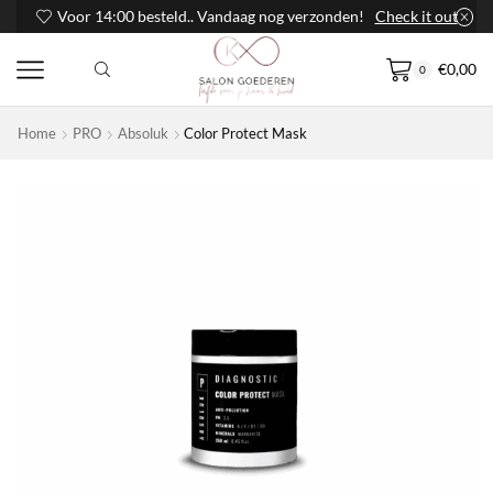
Voor 14:00 besteld.. Vandaag nog verzonden!
Check it out
€
0,00
0
Home
PRO
Absoluk
Color Protect Mask