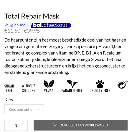
Total Repair Mask
Prijsklasse:
€
11,50
-
€
39,95
€11,50
De haarpunten zijn het meest beschadigde deel van het haar en
tot
vragen om gerichte verzorging. Dankzij de zure pH van 4,0 en
€39,95
het krachtige complex van vitamine B9, E, B1, A en F, calcium,
fosfor, kalium, jodium, linoleenzuur en omega 3 wordt het haar
diepgaand geherstructureerd en krijgt het een gezonde, sterke
en stralend glanzende uitstraling.
Kies
TOEVOEGEN AAN WINKELWAGEN
Total