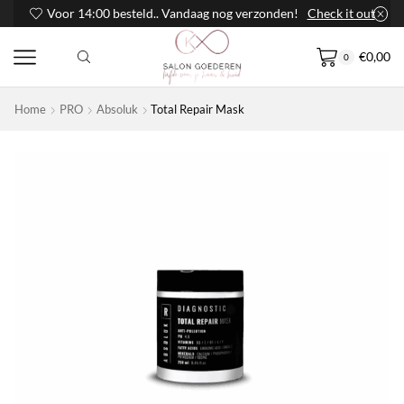
Voor 14:00 besteld.. Vandaag nog verzonden!
Check it out
€
0,00
0
Home
PRO
Absoluk
Total Repair Mask