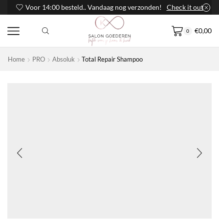
Voor 14:00 besteld.. Vandaag nog verzonden!
Check it out
€
0,00
0
Home
PRO
Absoluk
Total Repair Shampoo