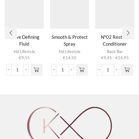
Wave Defining
Smooth & Protect
Nº02 Restore
Fluid
Spray
Conditioner
Dit product
Betacarotene
Hd Lifestyle
Hd Lifestyle
Back Bar
heeft
Prijsk
€
9,55
€
14,50
€
9,45
-
€
16,95
meerdere
€9,4
variaties.
tot
Wave
Smooth
Nº02
Deze optie
€16,
Defining
&
Restore
kan gekozen
Fluid
Protect
Conditioner
worden op de
aantal
Spray
Betacarotene
productpagina
aantal
aantal