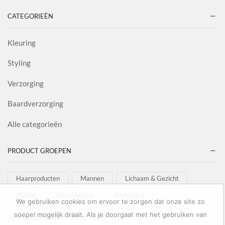
CATEGORIEËN
Kleuring
Styling
Verzorging
Baardverzorging
Alle categorieën
PRODUCT GROEPEN
Haarproducten
Mannen
Lichaam & Gezicht
Styling
Haarkleuring
Verzorging
We gebruiken cookies om ervoor te zorgen dat onze site zo
soepel mogelijk draait. Als je doorgaat met het gebruiken van
Al onze goederen zijn inclusief