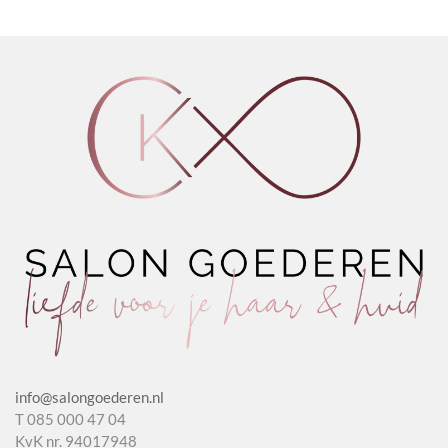
Fluid
Firm
Mask
worden op de
aantal
Hold
Cream
productpagina
aantal
Plus
aantal
info@salongoederen.nl
T 085 000 47 04
KvK nr. 94017948