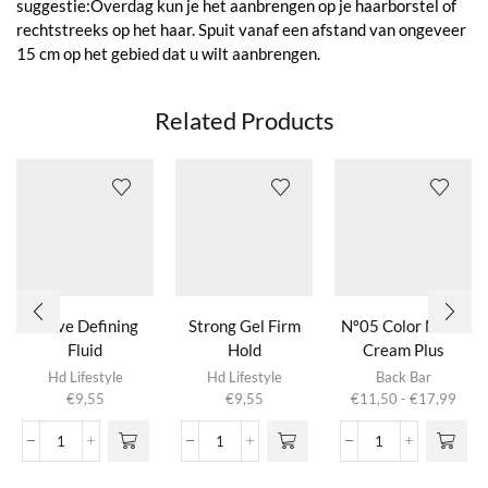
suggestie:Overdag kun je het aanbrengen op je haarborstel of
rechtstreeks op het haar. Spuit vanaf een afstand van ongeveer
15 cm op het gebied dat u wilt aanbrengen.
Related Products
Wave Defining
Strong Gel Firm
Nº05 Color Mask
Fluid
Hold
Cream Plus
Dit product
Hd Lifestyle
Hd Lifestyle
Back Bar
heeft
Prijs
€
9,55
€
9,55
€
11,50
-
€
17,99
meerdere
€11,
variaties.
tot
Wave
Strong
Nº05
Deze optie
€17,
Defining
Gel
Color
kan gekozen