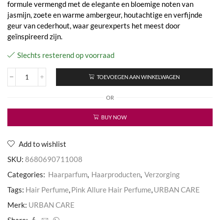
formule vermengd met de elegante en bloemige noten van
jasmijn, zoete en warme ambergeur, houtachtige en verfijnde
geur van cederhout, waar geurexperts het meest door
geïnspireerd zijn.
Slechts resterend op voorraad
TOEVOEGEN AAN WINKELWAGEN
Pink
Allure
OR
Hair
Perfume
aantal
BUY NOW
Add to wishlist
SKU:
8680690711008
Categories:
Haarparfum
,
Haarproducten
,
Verzorging
Tags:
Hair Perfume
,
Pink Allure Hair Perfume
,
URBAN CARE
Merk:
URBAN CARE
Share: