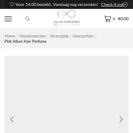
Voor 14:00 besteld.. Vandaag nog verzonden!
Check it out
€
0,00
0
Home
Haarproducten
Verzorging
Haarparfum
Pink Allure Hair Perfume