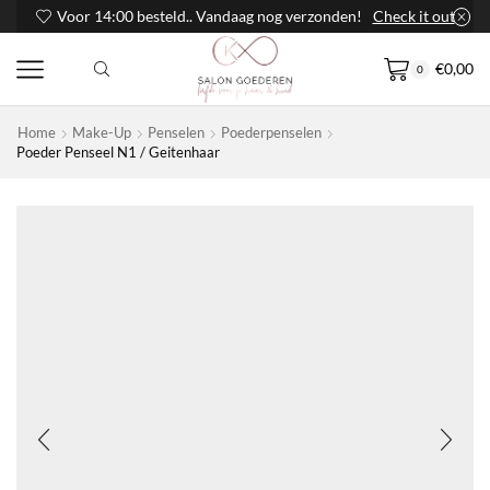
Voor 14:00 besteld.. Vandaag nog verzonden!
Check it out
€
0,00
0
Home
Make-Up
Penselen
Poederpenselen
Poeder Penseel N1 / Geitenhaar