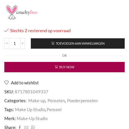
Slechts 2 resterend op voorraad
TOEVOEGEN AAN WINKELWAGEN
Poeder
Penseel
OR
N1
/
Geitenhaar
BUY NOW
aantal
Add to wishlist
SKU:
8717801049337
Categories:
Make-up
,
Penselen
,
Poederpenselen
Tags:
Make Up Studio
,
Penseel
Merk:
Make-Up Studio
Share: