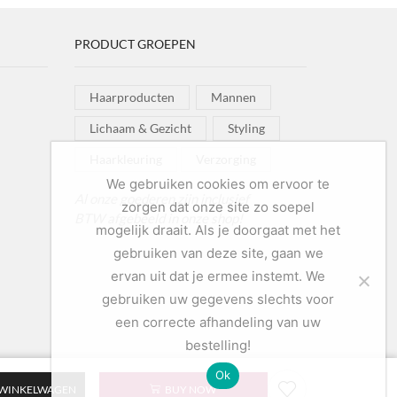
PRODUCT GROEPEN
Haarproducten
Mannen
Lichaam & Gezicht
Styling
Haarkleuring
Verzorging
We gebruiken cookies om ervoor te
Al onze goederen zijn inclusief
zorgen dat onze site zo soepel
BTW afgebeeld in onze shop!
mogelijk draait. Als je doorgaat met het
gebruiken van deze site, gaan we
ervan uit dat je ermee instemt. We
gebruiken uw gegevens slechts voor
een correcte afhandeling van uw
bestelling!
Ok
 WINKELWAGEN
BUY NOW