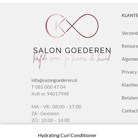
&
Whea
KLANTE
aanta
Verzend
Retoure
Algeme
Privacy 
info@salongoederen.nl
Klachte
T 085 000 47 04
KvK nr. 94017948
Betalen
MA – VR : 08:00 – 17:00
Contact
ZA : Gesloten
ZO : 10:00 – 14:00
Hydrating Curl Conditioner