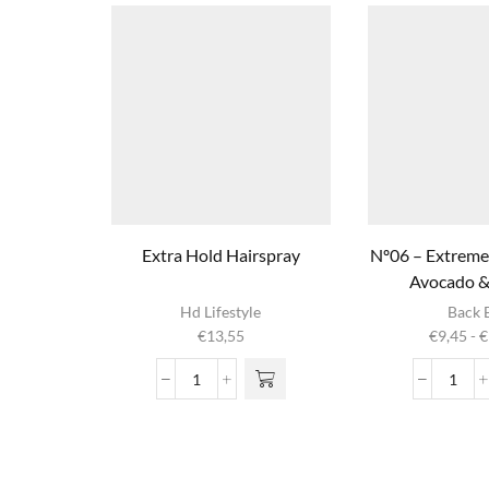
Extra Hold Hairspray
Nº06 – Extreme
Avocado 
Dit produ
Hd Lifestyle
Back 
heeft
€
13,55
€
9,45
-
€
meerder
variaties. 
Extra
Nº06
optie ka
Hold
-
gekozen
Hairspray
Extr
worden op
aantal
Condi
productpag
Avoc