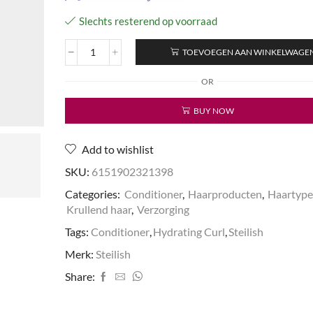
Slechts resterend op voorraad
TOEVOEGEN AAN WINKELWAGE
Hydrating
Curl
OR
Conditioner
aantal
BUY NOW
Add to wishlist
SKU:
6151902321398
Categories:
Conditioner
,
Haarproducten
,
Haartyp
Krullend haar
,
Verzorging
Tags:
Conditioner
,
Hydrating Curl
,
Steilish
Merk:
Steilish
Share: