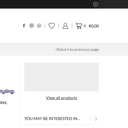
€
0,00
0
Return to previous page
View all products
ter,
YOU MAY BE INTERESTED IN…