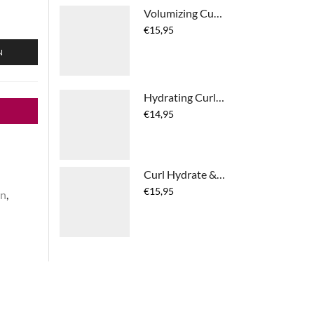
Volumizing Curl Foam
€
15,95
N
Hydrating Curl Shampoo
€
14,95
Curl Hydrate & Define Leave-In Conditioner
€
15,95
en
,