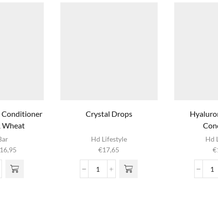
 Conditioner
Crystal Drops
Hyaluron
& Wheat
Cond
ct
Bar
Hd Lifestyle
Hd L
Prijsklasse:
16,95
€
17,65
€
e
€9,45
Deze
tot
Crystal
H
n
€16,95
Drops
L
eme
aantal
in
 de
tioner
C
ina
ado
aa