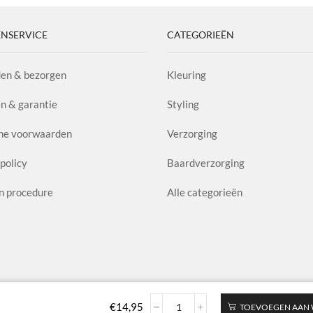
t
NSERVICE
CATEGORIEËN
l
en & bezorgen
Kleuring
n & garantie
Styling
ne voorwaarden
Verzorging
policy
Baardverzorging
n procedure
Alle categorieën
€
14,95
TOEVOEGEN AAN
Hydrating