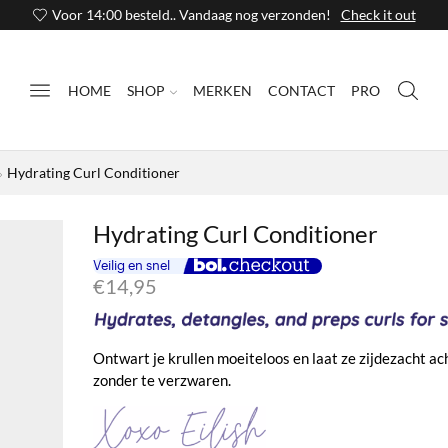
Voor 14:00 besteld.. Vandaag nog verzonden!
Check it out
HOME
SHOP
MERKEN
CONTACT
PRO
Hydrating Curl Conditioner
Hydrating Curl Conditioner
€
14,95
Ontwart je krullen moeiteloos en laat ze zijdezacht ach
zonder te verzwaren.