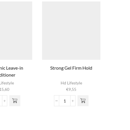
ic Leave-in
Strong Gel Firm Hold
Nº02 No
itioner
Ar
Di
ifestyle
Hd Lifestyle
15,60
€
9,55
€
m
vari
yaluronic
Strong
o
eave-
Gel
g
Firm
wor
onditioner
Hold
prod
ntal
aantal