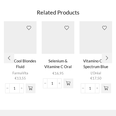
Related Products
N°08 Cool Blondes
Selenium &
Vitamino Color
Fluid
Vitamine C Oral
Spectrum Blue
Spray –
Shampoo
FarmaVita
L'Oréal
€
16,95
Antioxidant
€
13,55
€
17,50
Supplement – 25
Selenium
ml
N°08
&
Vitamino
Cool
Vitamine
Color
Blondes
C
Spectrum
Fluid
Oral
Blue
aantal
Spray
Shampoo
-
aantal