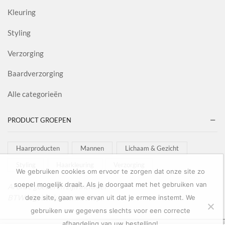
Kleuring
Styling
Verzorging
Baardverzorging
Alle categorieën
PRODUCT GROEPEN
Haarproducten
Mannen
Lichaam & Gezicht
Styling
Haarkleuring
Verzorging
We gebruiken cookies om ervoor te zorgen dat onze site zo
soepel mogelijk draait. Als je doorgaat met het gebruiken van
Al onze goederen zijn inclusief
BTW afgebeeld in onze shop!
deze site, gaan we ervan uit dat je ermee instemt. We
gebruiken uw gegevens slechts voor een correcte
afhandeling van uw bestelling!