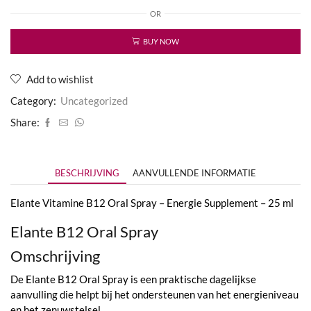
B12
OR
Oral
Spray
-
BUY NOW
Energie
Supplement
-
Add to wishlist
25
Category:
Uncategorized
ml
aantal
Share:
BESCHRIJVING
AANVULLENDE INFORMATIE
Elante Vitamine B12 Oral Spray – Energie Supplement – 25 ml
Elante B12 Oral Spray
Omschrijving
De Elante B12 Oral Spray is een praktische dagelijkse
aanvulling die helpt bij het ondersteunen van het energieniveau
en het zenuwstelsel.