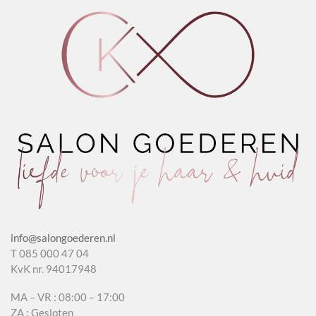
Antioxidant
Supplement
-
25
ml
aantal
info@salongoederen.nl
T 085 000 47 04
KvK nr. 94017948
MA – VR : 08:00 – 17:00
ZA : Gesloten