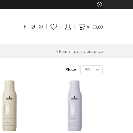
€
0,00
0
Return to previous page
Products
Show
per
page