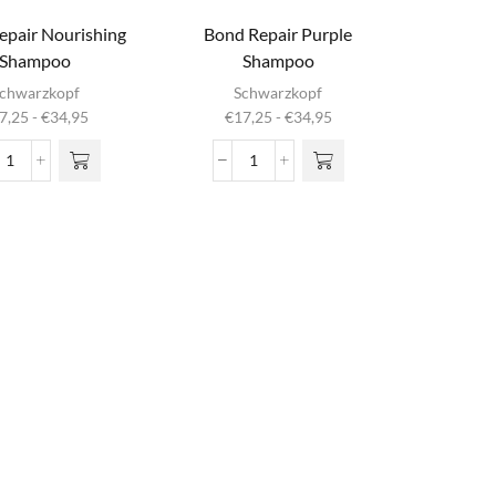
epair Nourishing
Bond Repair Purple
Shampoo
Shampoo
t product
Dit product
chwarzkopf
Schwarzkopf
heeft
heeft
Prijsklasse:
Prijsklasse:
7,25
-
€
34,95
€
17,25
-
€
34,95
eerdere
meerdere
€17,25
€17,25
aties. Deze
variaties. Deze
tot
tot
Bond
Bond
ptie kan
optie kan
€34,95
€34,95
Repair
Repair
ekozen
gekozen
Nourishing
Purple
den op de
worden op de
Shampoo
Shampoo
uctpagina
productpagina
aantal
aantal