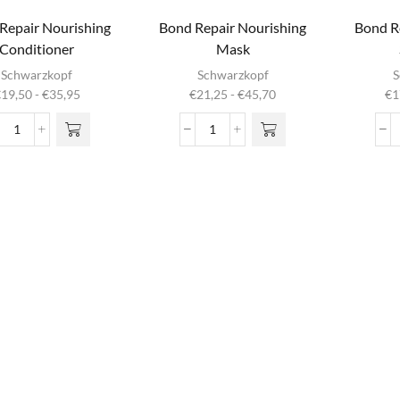
Repair Nourishing
Bond Repair Nourishing
Bond R
Conditioner
Mask
it product
Dit product
Di
Schwarzkopf
Schwarzkopf
S
heeft
heeft
Prijsklasse:
Prijsklasse:
€
19,50
-
€
35,95
€
21,25
-
€
45,70
€
1
meerdere
meerdere
m
€19,50
€21,25
iaties. Deze
variaties. Deze
vari
tot
tot
Bond
Bond
optie kan
optie kan
o
€35,95
€45,70
Repair
Repair
gekozen
gekozen
g
Nourishing
Nourishing
rden op de
worden op de
wor
Conditioner
Mask
oductpagina
productpagina
prod
aantal
aantal