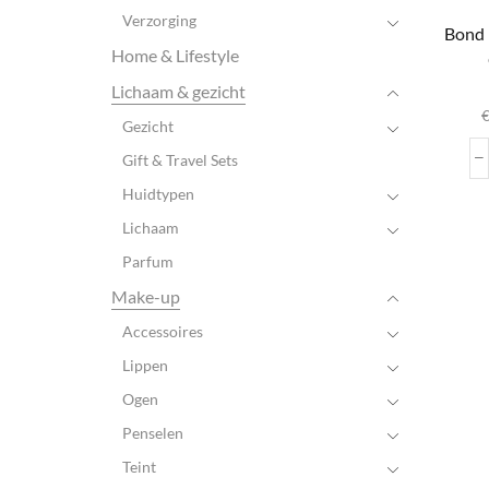
Verzorging
Bond 
Home & Lifestyle
D
Lichaam & gezicht
Gezicht
var
Gift & Travel Sets
Huidtypen
wo
Lichaam
pr
Parfum
Make-up
Accessoires
Lippen
Ogen
Penselen
Teint