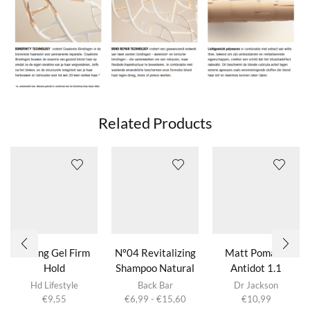
Related Products
Strong Gel Firm
Nº04 Revitalizing
Matt Pomade
Hold
Shampoo Natural
Antidot 1.1
Dit product
Herbs
Hd Lifestyle
Back Bar
Dr Jackson
heeft
Prijsklasse:
€
9,55
€
6,99
-
€
15,60
€
10,99
meerdere