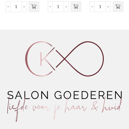
€6,99
variaties.
tot
Strong
Nº04
Matt
Deze optie
€15,60
Gel
Revitalizing
Pomade
kan gekozen
Firm
Shampoo
Antidot
worden op de
Hold
Natural
1.1
productpagina
aantal
Herbs
aantal
aantal