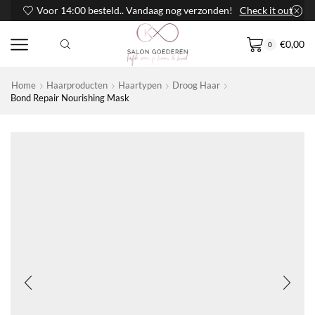
Voor 14:00 besteld.. Vandaag nog verzonden!
Check it out
€
0,00
0
Home
Haarproducten
Haartypen
Droog Haar
Bond Repair Nourishing Mask