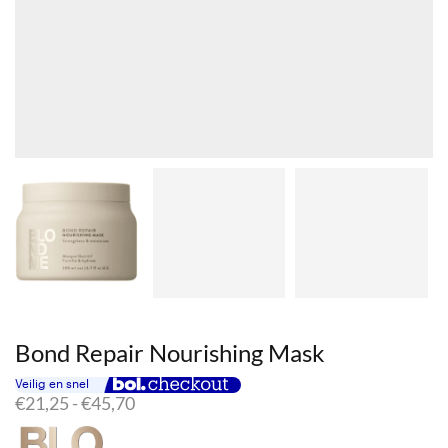
Bond Repair Nourishing Mask
Prijsklasse:
€
21,25
-
€
45,70
€21,25
tot