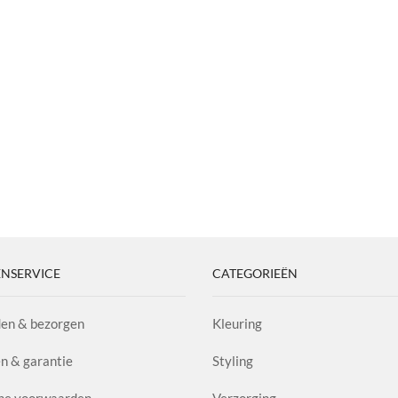
Oil
Bond
Repair
aantal
NSERVICE
CATEGORIEËN
en & bezorgen
Kleuring
n & garantie
Styling