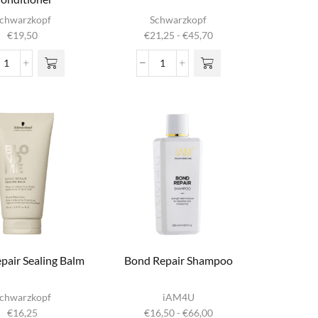
Dit product
chwarzkopf
Schwarzkopf
heeft
Prijsklasse:
€
19,50
€
21,25
-
€
45,70
meerdere
€21,25
variaties. Deze
tot
Bond
Bond
optie kan
€45,70
Repair
Repair
gekozen
Purple
Purple
worden op de
Conditioner
Mask
productpagina
aantal
aantal
pair Sealing Balm
Bond Repair Shampoo
Dit product
chwarzkopf
iAM4U
heeft
Prijsklasse:
€
16,25
€
16,50
-
€
66,00
meerdere