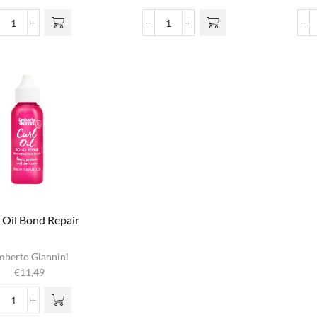
€17,25
iaties. Deze
tot
Bond
Bond
optie kan
€34,95
Repair
Repair
gekozen
Purple
Purple
rden op de
Shampoo
Spray
oductpagina
aantal
Conditioner
aantal
 Oil Bond Repair
berto Giannini
€
11,49
Curl