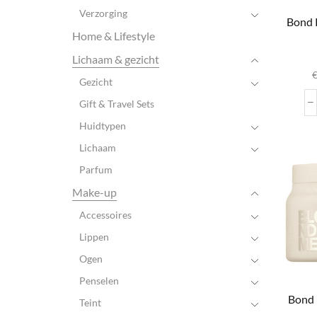
Verzorging
Bond 
Home & Lifestyle
D
Lichaam & gezicht
Gezicht
var
Gift & Travel Sets
Huidtypen
wo
Lichaam
pr
Parfum
Make-up
Accessoires
Lippen
Ogen
Penselen
Bond 
Teint