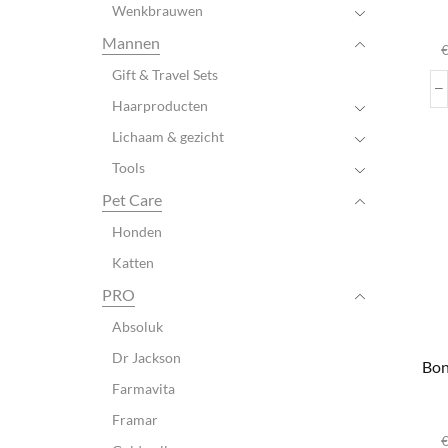
Wenkbrauwen
D
Mannen
Gift & Travel Sets
var
Haarproducten
Lichaam & gezicht
wo
pr
Tools
Pet Care
Honden
Katten
PRO
Absoluk
Dr Jackson
Bon
Farmavita
D
Framar