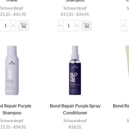
it product
Dit product
Schwarzkopf
Schwarzkopf
S
heeft
heeft
Prijsklasse:
Prijsklasse:
€
21,25
-
€
45,70
€
17,25
-
€
34,95
meerdere
meerdere
€21,25
€17,25
iaties. Deze
variaties. Deze
tot
tot
Bond
Bond
optie kan
optie kan
€45,70
€34,95
Repair
Repair
gekozen
gekozen
Nourishing
Nourishing
rden op de
worden op de
Mask
Shampoo
oductpagina
productpagina
aantal
aantal
d Repair Purple
Bond Repair Purple Spray
Bond Re
Shampoo
Conditioner
it product
Schwarzkopf
Schwarzkopf
S
heeft
Prijsklasse:
€
17,25
-
€
34,95
€
18,25
meerdere