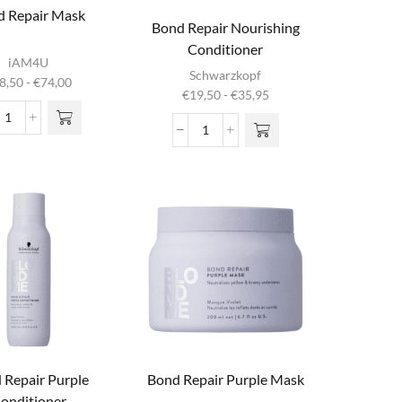
d Repair Mask
Bond Repair Nourishing
Conditioner
t product
iAM4U
Dit product
heeft
Schwarzkopf
Prijsklasse:
heeft
8,50
-
€
74,00
eerdere
Prijsklasse:
€
19,50
-
€
35,95
€18,50
meerdere
aties. Deze
€19,50
tot
variaties. Deze
Bond
ptie kan
tot
€74,00
Bond
optie kan
Repair
ekozen
€35,95
Repair
gekozen
Mask
den op de
Nourishing
worden op de
aantal
uctpagina
Conditioner
productpagina
aantal
 Repair Purple
Bond Repair Purple Mask
onditioner