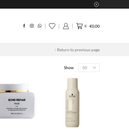
€
0,00
0
Return to previous page
Products
Show
per
page