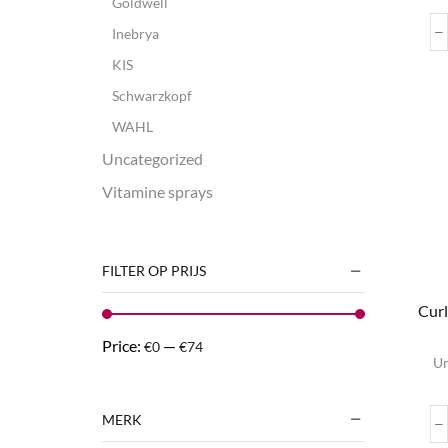
Goldwell
var
Inebrya
KIS
wo
Schwarzkopf
pr
WAHL
Uncategorized
Vitamine sprays
FILTER OP PRIJS
Curl
Price:
—
€0
€74
Um
MERK