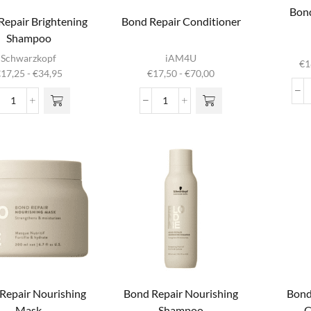
Bon
Repair Brightening
Bond Repair Conditioner
Shampoo
Di
it product
Dit product
Schwarzkopf
iAM4U
heeft
heeft
€
1
m
Prijsklasse:
Prijsklasse:
€
17,25
-
€
34,95
€
17,50
-
€
70,00
meerdere
meerdere
vari
€17,25
€17,50
iaties. Deze
variaties. Deze
o
tot
tot
Bond
Bond
optie kan
optie kan
g
€34,95
€70,00
Repair
Repair
gekozen
gekozen
wor
Brightening
Conditioner
rden op de
worden op de
prod
Shampoo
aantal
oductpagina
productpagina
aantal
Repair Nourishing
Bond Repair Nourishing
Bond
Mask
Shampoo
C