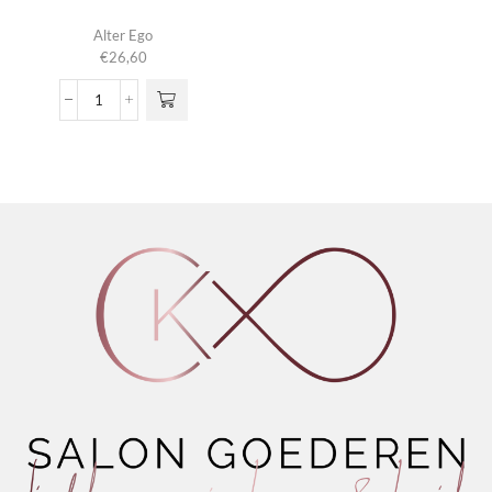
Alter Ego
€
26,60
Texture
Touch
aantal