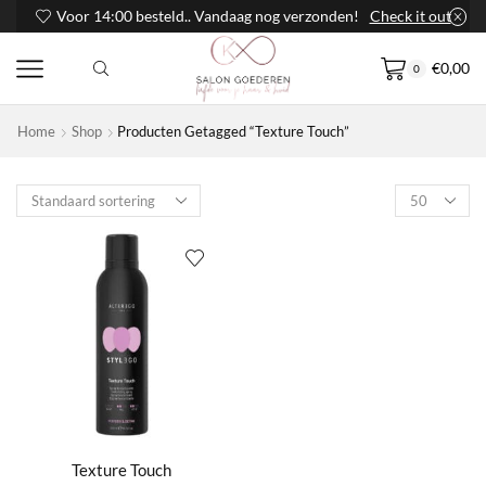
Voor 14:00 besteld.. Vandaag nog verzonden!
Check it out
€
0,00
0
Home
Shop
Producten Getagged “Texture Touch”
Products
per
page
Texture Touch