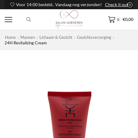
Voor 14:00 besteld.. Vandaag nog verzonden!
Check it out
€
0,00
0
Home
Mannen
Lichaam & Gezicht
Gezichtsverzorging
24H Revitalizing Cream