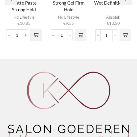
Matte Paste
Strong Gel Firm
Wet Definition Gel
Strong Hold
Hold
Hd Lifestyle
Hd Lifestyle
Absoluk
€
10,85
€
9,55
€
13,50
Matte
Strong
Wet
Paste
Gel
Definition
Strong
Firm
Gel
Hold
Hold
aantal
aantal
aantal