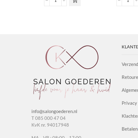
Classic
Hyal
Pomade
Leave
Antidot
in
1.0
Condi
aantal
aanta
KLANTE
Verzend
Retoure
Algeme
Privacy 
info@salongoederen.nl
Klachte
T 085 000 47 04
KvK nr. 94017948
Betalen
MA – VR : 08:00 – 17:00