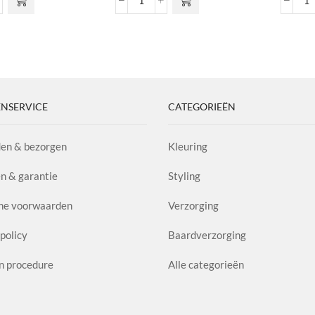
uronic
Smooth
E
-
&
Fi
Protect
H
tioner
Spray
aa
l
aantal
NSERVICE
CATEGORIEËN
en & bezorgen
Kleuring
n & garantie
Styling
ne voorwaarden
Verzorging
policy
Baardverzorging
n procedure
Alle categorieën