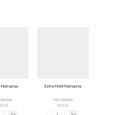
x Hairspray
Extra Hold Hairspray
Volume
ifestyle
Hd Lifestyle
13,55
€
13,55