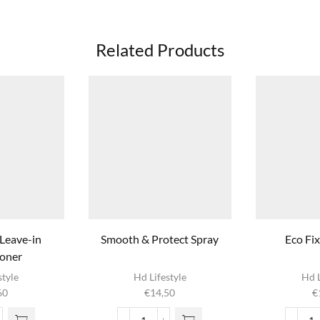
Related Products
 Leave-in
Smooth & Protect Spray
Eco Fi
ioner
style
Hd Lifestyle
Hd L
60
€
14,50
€