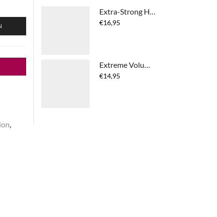
Extra-Strong Hairspray
€
16,95
N
Extreme Volume Spray
€
14,95
ion
,