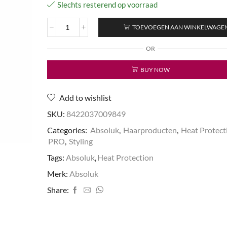
Slechts resterend op voorraad
TOEVOEGEN AAN WINKELWAGE
Heat
Protection
OR
Spray
aantal
BUY NOW
Add to wishlist
SKU:
8422037009849
Categories:
Absoluk
,
Haarproducten
,
Heat Protect
PRO
,
Styling
Tags:
Absoluk
,
Heat Protection
Merk:
Absoluk
Share: