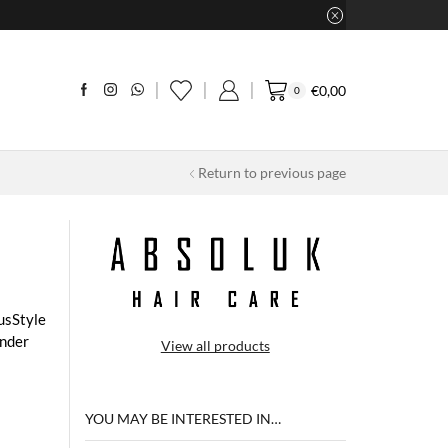
€
0,00
0
Return to previous page
usStyle
onder
View all products
YOU MAY BE INTERESTED IN…