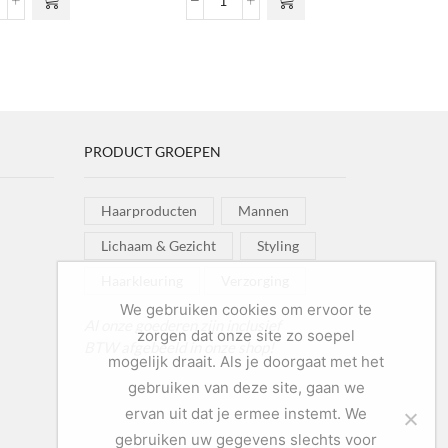
co
Extra
x
Hold
airspray
Hairspray
ntal
aantal
PRODUCT GROEPEN
Haarproducten
Mannen
Lichaam & Gezicht
Styling
Haarkleuring
Verzorging
We gebruiken cookies om ervoor te
Al onze goederen zijn inclusief
zorgen dat onze site zo soepel
BTW afgebeeld in onze shop!
mogelijk draait. Als je doorgaat met het
gebruiken van deze site, gaan we
ervan uit dat je ermee instemt. We
gebruiken uw gegevens slechts voor