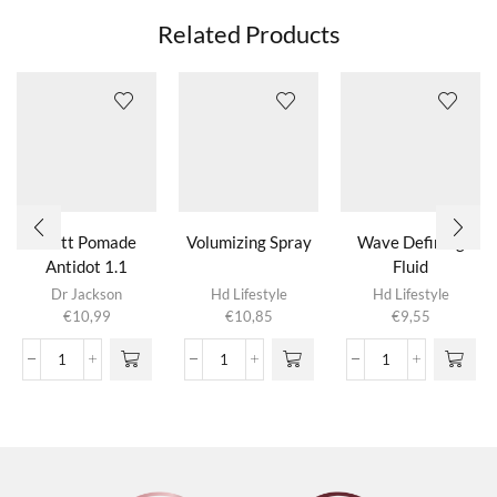
Related Products
Matt Pomade
Volumizing Spray
Wave Defining
Antidot 1.1
Fluid
Dr Jackson
Hd Lifestyle
Hd Lifestyle
€
10,99
€
10,85
€
9,55
Matt
Volumizing
Wave
Pomade
Spray
Defining
Antidot
aantal
Fluid
1.1
aantal
aantal