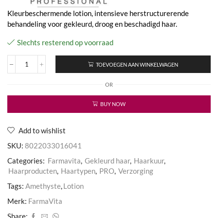
Kleurbeschermende lotion, intensieve herstructurerende
behandeling voor gekleurd, droog en beschadigd haar.
Slechts resterend op voorraad
TOEVOEGEN AAN WINKELWAGEN
Color
Re-
OR
vital
Restoring
Lotion
BUY NOW
aantal
Add to wishlist
SKU:
8022033016041
Categories:
Farmavita
,
Gekleurd haar
,
Haarkuur
,
Haarproducten
,
Haartypen
,
PRO
,
Verzorging
Tags:
Amethyste
,
Lotion
Merk:
FarmaVita
Share: