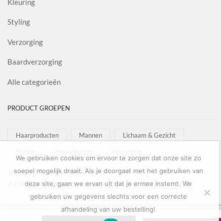
Kleuring
Styling
Verzorging
Baardverzorging
Alle categorieën
PRODUCT GROEPEN
Haarproducten
Mannen
Lichaam & Gezicht
Styling
Haarkleuring
Verzorging
We gebruiken cookies om ervoor te zorgen dat onze site zo
soepel mogelijk draait. Als je doorgaat met het gebruiken van
Al onze goederen zijn inclusief
BTW afgebeeld in onze shop!
deze site, gaan we ervan uit dat je ermee instemt. We
gebruiken uw gegevens slechts voor een correcte
afhandeling van uw bestelling!
Copyright © 2022
Salon Goederen