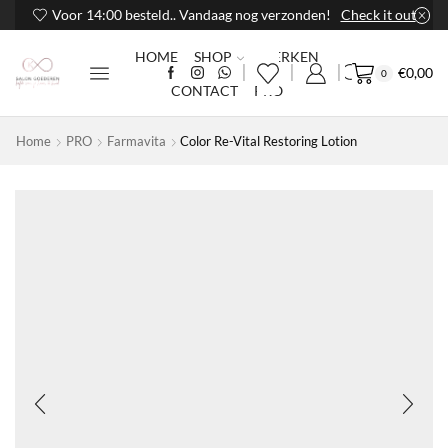
Voor 14:00 besteld.. Vandaag nog verzonden!
Check it out
HOME
SHOP
MERKEN
€
0,00
0
CONTACT
PRO
Home
PRO
Farmavita
Color Re-Vital Restoring Lotion