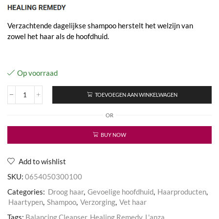
Verzachtende dagelijkse shampoo herstelt het welzijn van
zowel het haar als de hoofdhuid.
Op voorraad
TOEVOEGEN AAN WINKELWAGEN
Scalp
Balancing
OR
Shampoo
aantal
BUY NOW
Add to wishlist
SKU:
0654050300100
Categories:
Droog haar
,
Gevoelige hoofdhuid
,
Haarproducten
,
Haartypen
,
Shampoo
,
Verzorging
,
Vet haar
Tags:
Balancing Cleanser
,
Healing Remedy
,
L'anza