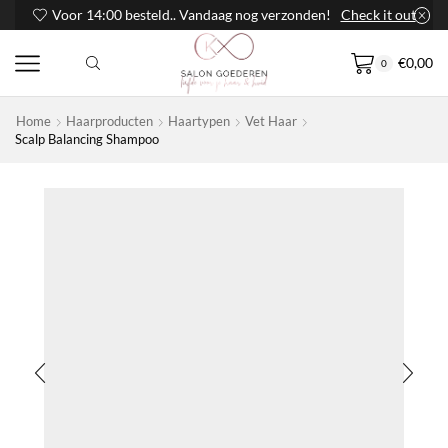
Voor 14:00 besteld.. Vandaag nog verzonden!
Check it out
€
0,00
0
Home
Haarproducten
Haartypen
Vet Haar
Scalp Balancing Shampoo