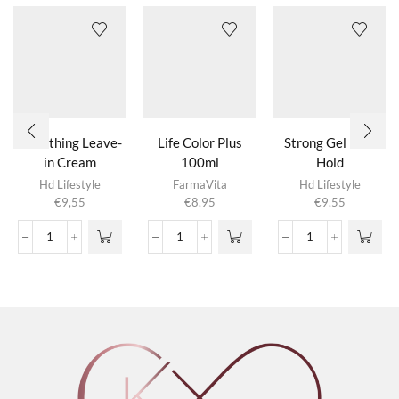
Smoothing Leave-
Life Color Plus
Strong Gel Firm
in Cream
100ml
Hold
Dit product
Hd Lifestyle
FarmaVita
Hd Lifestyle
heeft
€
9,55
€
8,95
€
9,55
meerdere
variaties.
Smoothing
Life
Strong
Deze optie
Leave-
Color
Gel
kan gekozen
in
Plus
Firm
worden op de
Cream
100ml
Hold
productpagina
aantal
aantal
aantal