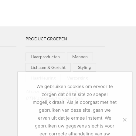
nd
Effect
zen
gekozen
ody
Conditioner
 op de
worden op de
hampoo
aantal
pagina
productpagina
otion
0
ntal
PRODUCT GROEPEN
Haarproducten
Mannen
Lichaam & Gezicht
Styling
Haarkleuring
Verzorging
We gebruiken cookies om ervoor te
Al onze goederen zijn inclusief
zorgen dat onze site zo soepel
BTW afgebeeld in onze shop!
mogelijk draait. Als je doorgaat met het
gebruiken van deze site, gaan we
ervan uit dat je ermee instemt. We
gebruiken uw gegevens slechts voor
een correcte afhandeling van uw