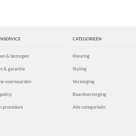
Gel
A
geko
.
Elixir
B
 de
worden
poo
6.0
S
ina
product
on
aantal
P
1.
l
aa
NSERVICE
CATEGORIEËN
en & bezorgen
Kleuring
n & garantie
Styling
ne voorwaarden
Verzorging
policy
Baardverzorging
n procedure
Alle categorieën