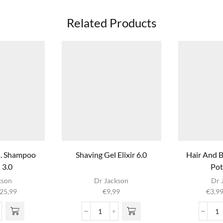
Related Products
ul. Shampoo
Shaving Gel Elixir 6.0
Hair And 
 3.0
Pot
ct
Dit pr
kson
Dr Jackson
Dr 
hee
Prijsklasse:
25,99
€
9,99
€
3,9
e
meer
€7,99
Deze
variatie
tot
.
Shaving
H
n
optie
€25,99