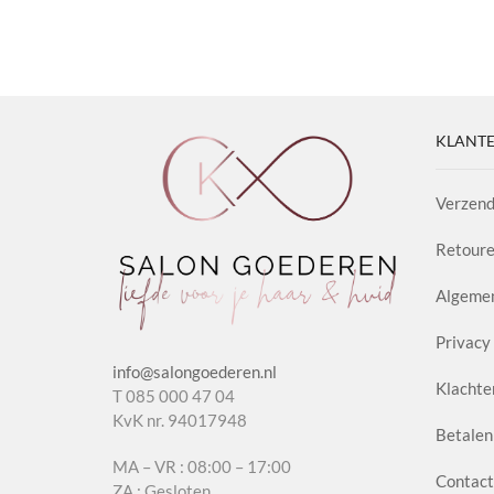
&
&
gekozen
Beard
Regul
worden op
Balsem
Sham
productpag
aantal
Poti
3.0
aanta
KLANTE
Verzend
Retoure
Algeme
Privacy 
info@salongoederen.nl
Klachte
T 085 000 47 04
KvK nr. 94017948
Betalen
MA – VR : 08:00 – 17:00
Contact
ZA : Gesloten