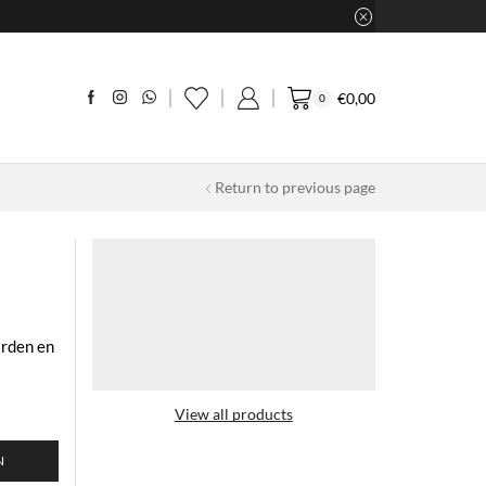
€
0,00
0
Return to previous page
arden en
View all products
N