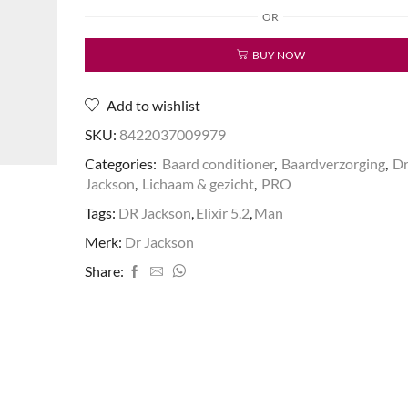
Conditioner
OR
Elixir
5.2
BUY NOW
aantal
Add to wishlist
SKU:
8422037009979
Categories:
Baard conditioner
,
Baardverzorging
,
D
Jackson
,
Lichaam & gezicht
,
PRO
Tags:
DR Jackson
,
Elixir 5.2
,
Man
Merk:
Dr Jackson
Share: