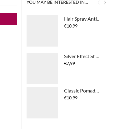
YOU MAY BE INTERESTED IN…
Hair Spray Antidot 1.4
€
10,99
Silver Effect Shampoo Potion 4.0
r
€
7,99
Classic Pomade Antidot 1.0
€
10,99