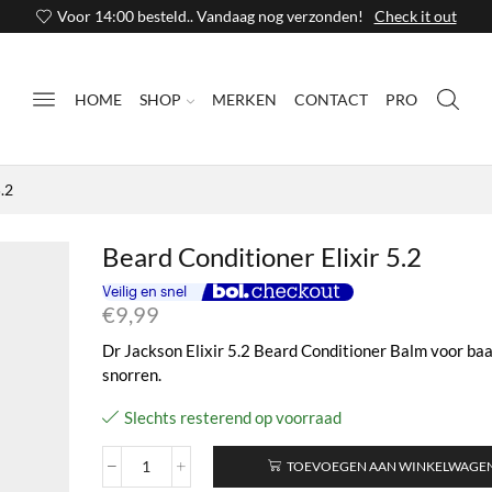
Voor 14:00 besteld.. Vandaag nog verzonden!
Check it out
HOME
SHOP
MERKEN
CONTACT
PRO
.2
Beard Conditioner Elixir 5.2
€
9,99
Dr Jackson Elixir 5.2 Beard Conditioner Balm voor ba
snorren.
Slechts resterend op voorraad
TOEVOEGEN AAN WINKELWAGE
Beard