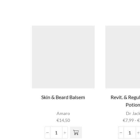
Skin & Beard Balsem
Revit. & Reg
Potion
Dit produ
Amaro
Dr Jac
heeft
€
14,50
€
7,99
-
€
meerder
variaties. 
Skin
Revit
optie ka