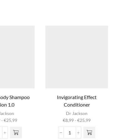
Body Shampoo
Invigorating Effect
ion 1.0
Conditioner
oduct
Dit product
Jackson
Dr Jackson
ft
heeft
Prijsklasse:
Prijsklasse:
9
-
€
25,99
€
8,99
-
€
25,99
dere
meerdere
€3,99
€8,99
s. Deze
variaties. Deze
tot
tot
air
Invigorating
 kan
optie kan
€25,99
€25,99