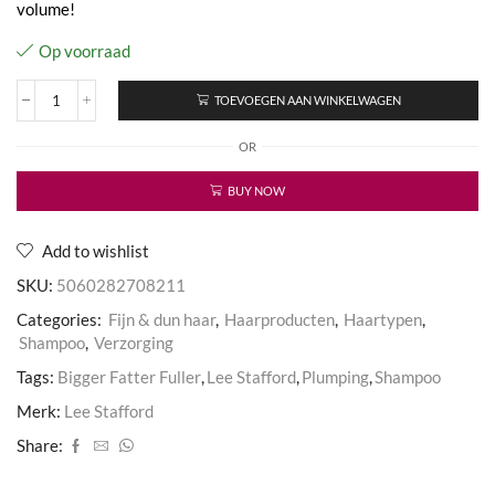
volume!
Op voorraad
TOEVOEGEN AAN WINKELWAGEN
Plumping
Shampoo
OR
aantal
BUY NOW
Add to wishlist
SKU:
5060282708211
Categories:
Fijn & dun haar
,
Haarproducten
,
Haartypen
,
Shampoo
,
Verzorging
Tags:
Bigger Fatter Fuller
,
Lee Stafford
,
Plumping
,
Shampoo
Merk:
Lee Stafford
Share: