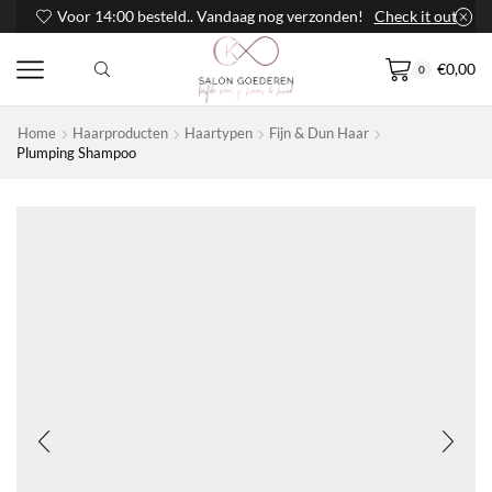
Voor 14:00 besteld.. Vandaag nog verzonden!
Check it out
€
0,00
0
Home
Haarproducten
Haartypen
Fijn & Dun Haar
Plumping Shampoo