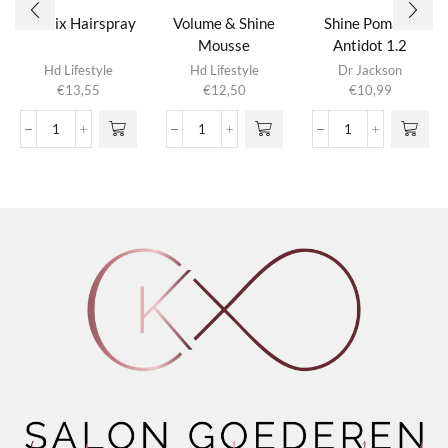
Eco Fix Hairspray
Volume & Shine
Shine Pomade
Mousse
Antidot 1.2
Hd Lifestyle
Hd Lifestyle
Dr Jackson
€
13,55
€
12,50
€
10,99
Eco
Volume
Shine
Fix
&
Pomade
Hairspray
Shine
Antidot
aantal
Mousse
1.2
aantal
aantal