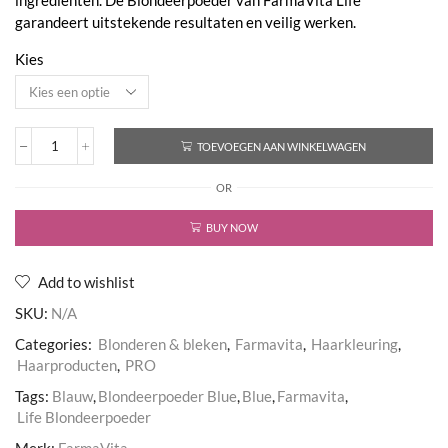
ingrediënten. De Blondeerpoeder van FarmaVita Life
garandeert uitstekende resultaten en veilig werken.
Kies
TOEVOEGEN AAN WINKELWAGEN
Blondeerpoeder
Blue
OR
aantal
BUY NOW
Add to wishlist
SKU:
N/A
Categories:
Blonderen & bleken
,
Farmavita
,
Haarkleuring
,
Haarproducten
,
PRO
Tags:
Blauw
,
Blondeerpoeder Blue
,
Blue
,
Farmavita
,
Life Blondeerpoeder
Merk:
FarmaVita