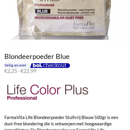
Blondeerpoeder Blue
Prijsklasse:
€
2,25
-
€
22,99
€2,25
tot
€22,99
FarmaVita Life Blondeerpoeder Stuifvrij Blauw 500gr is een
dust-free blondering die is ontworpen met hoogwaardige