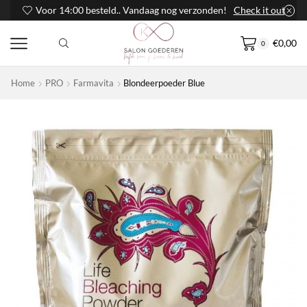
Voor 14:00 besteld.. Vandaag nog verzonden!
Check it out
€
0,00
0
Home
PRO
Farmavita
Blondeerpoeder Blue