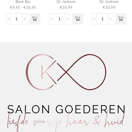
Betacarotene
Back Bar
Dr Jackson
Dr Jackson
heeft
Prijsklasse:
€
9,45
-
€
16,95
€
10,99
€
10,99
meerdere
€9,45
variaties.
tot
Nº02
Hairgum
Shine
Deze optie
€16,95
Restore
Antidot
Pomade
kan gekozen
Conditioner
1.3
Antidot
worden op de
Betacarotene
aantal
1.2
productpagina
aantal
aantal