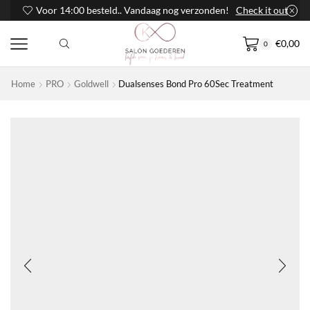
Voor 14:00 besteld.. Vandaag nog verzonden!
Check it out
€
0,00
0
Home
PRO
Goldwell
Dualsenses Bond Pro 60Sec Treatment