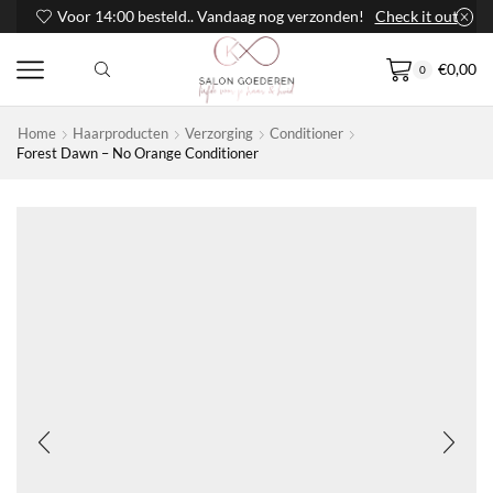
Voor 14:00 besteld.. Vandaag nog verzonden!
Check it out
€
0,00
0
Home
Haarproducten
Verzorging
Conditioner
Forest Dawn – No Orange Conditioner