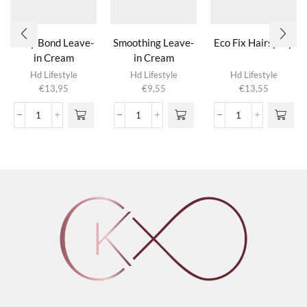
Silky Bond Leave-
Smoothing Leave-
Eco Fix Hairspray
in Cream
in Cream
Hd Lifestyle
Hd Lifestyle
Hd Lifestyle
€
13,95
€
9,55
€
13,55
Silky
Smoothing
Eco
Bond
Leave-
Fix
Leave-
in
Hairspray
in
Cream
aantal
Cream
aantal
aantal