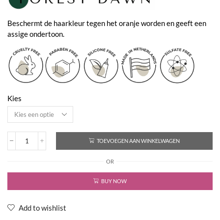
€59,70
Beschermt de haarkleur tegen het oranje worden en geeft een
assige ondertoon.
Kies
TOEVOEGEN AAN WINKELWAGEN
Forest
Dawn
OR
-
No
Orange
BUY NOW
Conditioner
aantal
Add to wishlist