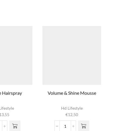
 Hairspray
Volume & Shine Mousse
Stron
ifestyle
Hd Lifestyle
13,55
€
12,50
xtreme
Volume