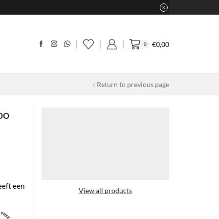
€
0,00
0
Return to previous page
oo
eeft een
View all products