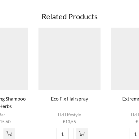
Related Products
zing Shampoo
Eco Fix Hairspray
Extreme
 Herbs
ct
Bar
Hd Lifestyle
Hd L
Prijsklasse:
15,60
€
13,55
€
e
€6,99
Deze
tot
Eco
E
n