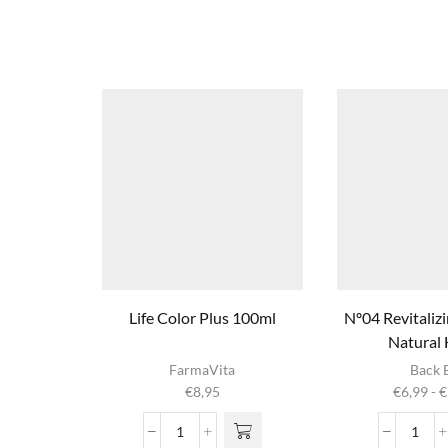
Life Color Plus 100ml
Nº04 Revitali
Natural
Dit product
Dit produ
FarmaVita
Back 
heeft
heeft
€
8,95
€
6,99
-
€
meerdere
meerder
variaties. Deze
variaties. 
Life
Nº04
optie kan
optie ka