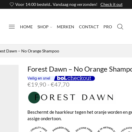
Voor 14:00 besteld.. Vandaag nog verzonden!
Check it out
HOME
SHOP
MERKEN
CONTACT
PRO
est Dawn – No Orange Shampoo
Forest Dawn – No Orange Shamp
Prijsklasse:
€
19,90
-
€
47,70
€19,90
tot
€47,70
Beschermt de haarkleur tegen het oranje worden en g
assige ondertoon.