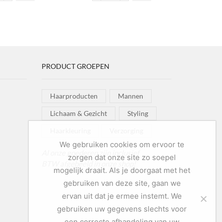
airspray
&
ntal
Shine
Mousse
aantal
PRODUCT GROEPEN
Haarproducten
Mannen
Lichaam & Gezicht
Styling
Haarkleuring
Verzorging
We gebruiken cookies om ervoor te
Al onze goederen zijn inclusief
zorgen dat onze site zo soepel
BTW afgebeeld in onze shop!
mogelijk draait. Als je doorgaat met het
gebruiken van deze site, gaan we
ervan uit dat je ermee instemt. We
gebruiken uw gegevens slechts voor
een correcte afhandeling van uw