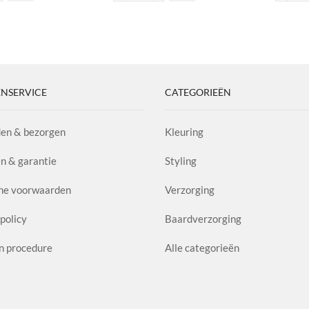
€15,60
alizing
Fix
H
poo
Hairspray
aa
 de
al
aantal
ina
s
l
NSERVICE
CATEGORIEËN
en & bezorgen
Kleuring
n & garantie
Styling
ne voorwaarden
Verzorging
policy
Baardverzorging
n procedure
Alle categorieën