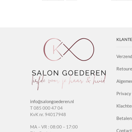
Color
Revit
gekozen
gekozen
Plus
Sham
worden op de
worden op
100ml
Natur
productpagina
productpag
aantal
Herb
aanta
KLANTE
Verzend
Retoure
Algeme
Privacy 
info@salongoederen.nl
Klachte
T 085 000 47 04
KvK nr. 94017948
Betalen
MA – VR : 08:00 – 17:00
Contact