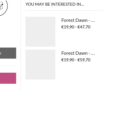
YOU MAY BE INTERESTED IN…
Forest Dawn - No Orange Shampoo
Prijsklasse:
€
19,90
-
€
47,70
€19,90
tot
€47,70
Forest Dawn - No Orange Conditioner
N
Prijsklasse:
€
19,90
-
€
59,70
€19,90
tot
€59,70