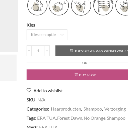
Kies
TOEVOEGEN AAN WINKELWAGE
Forest
Dawn
OR
-
No
BUY NOW
Orange
Shampoo
aantal
Add to wishlist
SKU:
N/A
Categories:
Haarproducten
,
Shampoo
,
Verzorging
Tags:
ERA TUA
,
Forest Dawn
,
No Orange
,
Shampoo
Merk:
ERA TUA