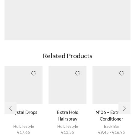
Related Products
Crystal Drops
Extra Hold
Nº06 – Extreme
Hairspray
Conditioner
Dit product
Avocado & Wheat
Hd Lifestyle
Hd Lifestyle
Back Bar
heeft
Prijsk
€
17,65
€
13,55
€
9,45
-
€
16,95