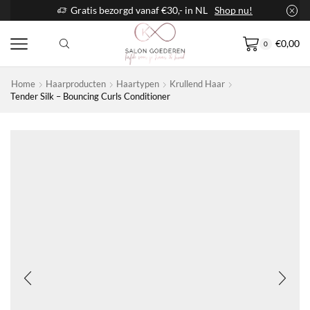
in NL
Shop nu!
Voor 14:00 besteld.. Vandaag nog verzo
€
0,00
0
Home
Haarproducten
Haartypen
Krullend Haar
Tender Silk – Bouncing Curls Conditioner