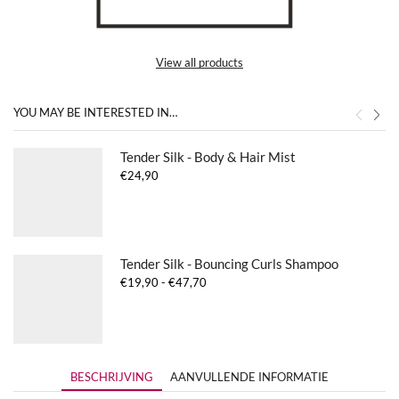
View all products
YOU MAY BE INTERESTED IN…
Tender Silk - Body & Hair Mist
€
24,90
Tender Silk - Bouncing Curls Shampoo
Prijsklasse:
€
19,90
-
€
47,70
€19,90
tot
€47,70
BESCHRIJVING
AANVULLENDE INFORMATIE