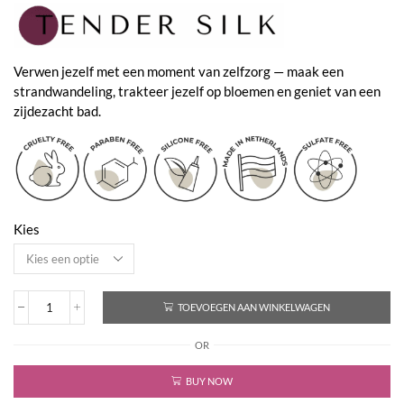
€19,90
tot
€59,70
Verwen jezelf met een moment van zelfzorg — maak een
strandwandeling, trakteer jezelf op bloemen en geniet van een
zijdezacht bad.
Kies
TOEVOEGEN AAN WINKELWAGEN
Tender
Silk
OR
-
Bouncing
Curls
BUY NOW
Conditioner