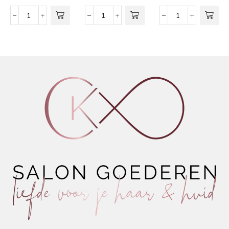
meerdere
€9,4
variaties.
tot
Crystal
Extra
Nº06
Deze optie
€16,
Drops
Hold
-
kan gekozen
aantal
Hairspray
Extreme
worden op de
aantal
Conditioner
productpagina
Avocado
&
Wheat
aantal