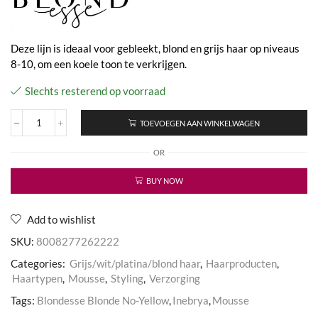
Deze lijn is ideaal voor gebleekt, blond en grijs haar op niveaus
8-10, om een ​​koele toon te verkrijgen.
Slechts resterend op voorraad
TOEVOEGEN AAN WINKELWAGEN
Blondesse
No-
OR
Yellow
Mousse
aantal
BUY NOW
Add to wishlist
SKU:
8008277262222
Categories:
Grijs/wit/platina/blond haar
,
Haarproducten
,
Haartypen
,
Mousse
,
Styling
,
Verzorging
Tags:
Blondesse Blonde No-Yellow
,
Inebrya
,
Mousse