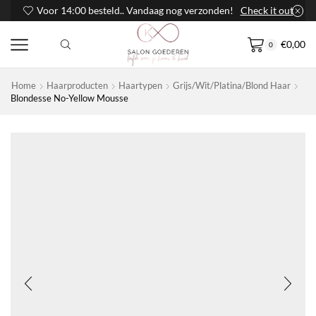
Voor 14:00 besteld.. Vandaag nog verzonden!
Check it out
€
0,00
0
Home
Haarproducten
Haartypen
Grijs/wit/platina/blond Haar
Blondesse No-Yellow Mousse