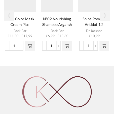
Nº05 Color Mask
Nº02 Nourishing
Shine Pomade
Cream Plus
Shampoo Argan &
Antidot 1.2
Dit product
Dit product
Honey
Back Bar
Back Bar
Dr Jackson
heeft
heeft
Prijsklasse:
Prijsklasse:
€
11,50
-
€
17,99
€
6,99
-
€
15,60
€
10,99
meerdere
meerdere
€11,50
€6,99
variaties.
variaties.
tot
tot
Nº05
Nº02
Shine
Deze optie
Deze optie
€17,99
€15,60
Color
Nourishing
Pomade
kan gekozen
kan gekozen
Mask
Shampoo
Antidot
worden op de
worden op de
Cream
Argan
1.2
productpagina
productpagina
Plus
&
aantal
aantal
Honey
aantal