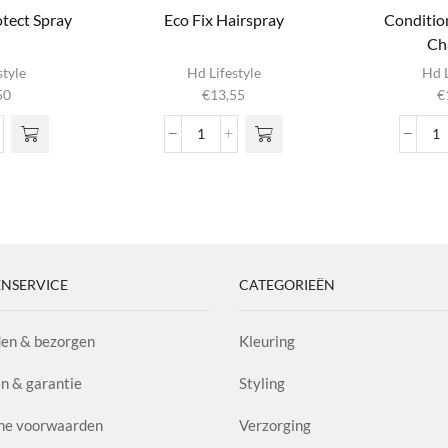
tect Spray
Eco Fix Hairspray
Conditio
Ch
style
Hd Lifestyle
Hd L
50
€
13,55
€
th
Eco
C
Fix
S
ct
Hairspray
Ch
y
aantal
aa
l
NSERVICE
CATEGORIEËN
en & bezorgen
Kleuring
n & garantie
Styling
ne voorwaarden
Verzorging