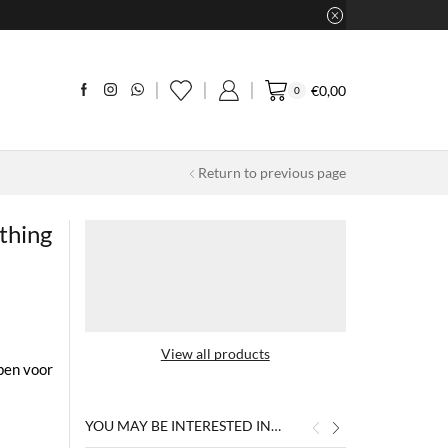
€
0,00
0
Return to previous page
thing
View all products
pen voor
YOU MAY BE INTERESTED IN…