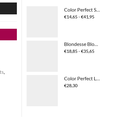
N
Color Perfect Shampoo
Prijsklasse:
€
14,65
-
€
41,95
€14,65
tot
€41,95
Blondesse Blonde Miracle Nectar
Prijsklasse:
€
18,85
-
€
35,65
€18,85
tot
€35,65
ts
,
Color Perfect Locker
€
28,30