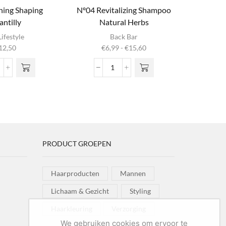
ning Shaping
Nº04 Revitalizing Shampoo
Extr
antilly
Natural Herbs
Dit product
ifestyle
Back Bar
heeft
Prijsklasse:
12,50
€
6,99
-
€
15,60
meerdere
€6,99
variaties. Deze
tot
onditioning
Nº04
optie kan
€15,60
haping
Revitalizing
gekozen
antilly
Shampoo
worden op de
ntal
Natural
productpagina
Herbs
aantal
PRODUCT GROEPEN
Haarproducten
Mannen
Lichaam & Gezicht
Styling
Haarkleuring
Verzorging
We gebruiken cookies om ervoor te