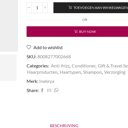
TOEVOEGEN AAN WINKELWAGE
Inebrya
Set
OR
Up
To
BUY NOW
You
Liss
-
Add to wishlist
Smoothing
Ritual
SKU:
8008277002668
for
Categories:
Anti-frizz
,
Conditioner
,
Gift & Travel Se
Straight
Haarproducten
,
Haartypen
,
Shampoo
,
Verzorging
Hair
aantal
Merk:
Inebrya
Share:
BESCHRIJVING