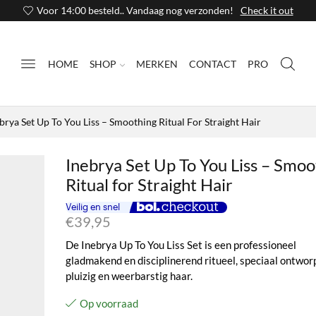
Voor 14:00 besteld.. Vandaag nog verzonden!
Check it out
HOME
SHOP
MERKEN
CONTACT
PRO
brya Set Up To You Liss – Smoothing Ritual For Straight Hair
Inebrya Set Up To You Liss – Smoo
Ritual for Straight Hair
€
39,95
De Inebrya Up To You Liss Set is een professioneel
gladmakend en disciplinerend ritueel, speciaal ontwor
pluizig en weerbarstig haar.
Op voorraad