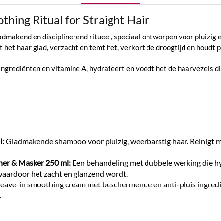
thing Ritual for Straight Hair
admakend en disciplinerend ritueel, speciaal ontworpen voor pluizig 
het haar glad, verzacht en temt het, verkort de droogtijd en houdt pl
grediënten en vitamine A, hydrateert en voedt het de haarvezels di
l:
Gladmakende shampoo voor pluizig, weerbarstig haar. Reinigt mi
ner & Masker 250 ml:
Een behandeling met dubbele werking die hyd
waardoor het zacht en glanzend wordt.
eave-in smoothing cream met beschermende en anti-pluis ingredië
.