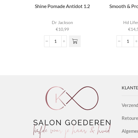
Shine Pomade Antidot 1.2
Smooth & Pro
Dr Jackson
Hd Life
€
10,99
€
14,
Shine
Smoo
Pomade
&
Antidot
Prote
1.2
Spra
aantal
aanta
KLANTE
Verzend
Retoure
Algeme