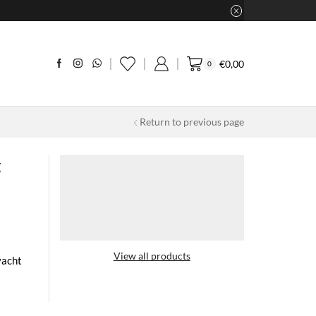
€
0,00
0
Return to previous page
g
View all products
vacht