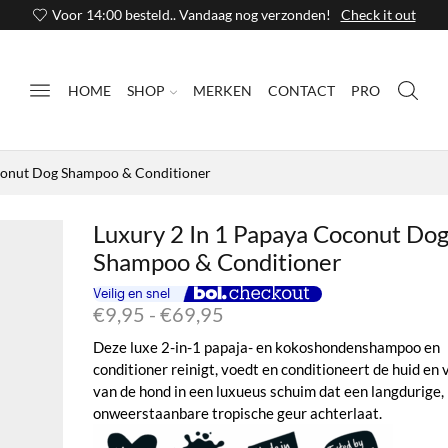
Voor 14:00 besteld.. Vandaag nog verzonden!
Check it out
HOME
SHOP
MERKEN
CONTACT
PRO
oconut Dog Shampoo & Conditioner
Luxury 2 In 1 Papaya Coconut Do
Shampoo & Conditioner
Prijsklasse:
€
9,95
-
€
69,95
€9,95
Deze luxe 2-in-1 papaja- en kokoshondenshampoo en
tot
conditioner reinigt, voedt en conditioneert de huid en 
€69,95
van de hond in een luxueus schuim dat een langdurige,
onweerstaanbare tropische geur achterlaat.