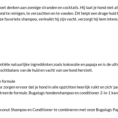
t denken aan zonnige stranden en cocktails. Hij laat je hond niet all
nd te reinigen, te verzachten en te voeden. Dit helpt een droge huid
 favoriete shampoo, verkwikt hij zijn vacht, verzorgt hij hem intens
ële natuurlijke ingrediënten zoals kokosolie en papaja en is de ulti
vochtbalans van de huid en vacht van uw hond herstelt.
e formule
r zorgen ervoor dat je hond in alle opzichten heerlijk ruikt en zich 
reerde formule. Bugalugs hondenshampoo en conditioner 2-in-1 kan 
Coconut Shampoo en Conditioner te combineren met onze Bugalugs Pa