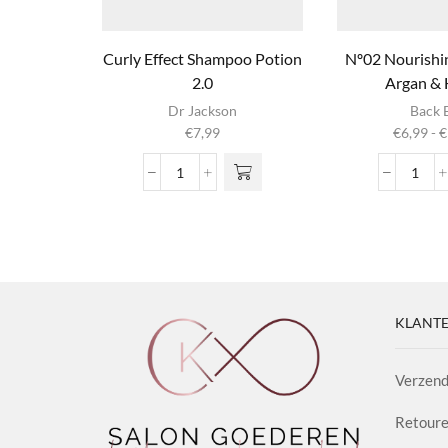
Curly Effect Shampoo Potion
Nº02 Nourish
2.0
Argan &
Dit produ
Dr Jackson
Back 
heeft
€
7,99
€
6,99
-
€
meerder
variaties. 
Curly
Nº02
optie ka
Effect
Nour
gekozen
Shampoo
Sham
worden op
Potion
Arga
productpag
2.0
&
aantal
Hone
aanta
KLANTE
Verzend
Retoure