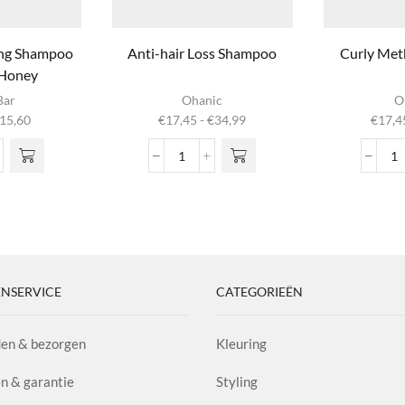
ing Shampoo
Anti-hair Loss Shampoo
Curly Me
 Honey
ct
Dit product
Dit pr
Bar
Ohanic
O
heeft
hee
Prijsklasse:
Prijsklasse:
15,60
€
17,45
-
€
34,99
€
17,4
e
meerdere
meer
€6,99
€17,45
Deze
variaties. Deze
variatie
tot
tot
Anti-
C
n
optie kan
optie
€15,60
€34,99
ishing
hair
M
gekozen
geko
poo
Loss
S
 de
worden op de
worden
n
Shampoo
aa
ina
productpagina
product
aantal
y
l
NSERVICE
CATEGORIEËN
en & bezorgen
Kleuring
n & garantie
Styling