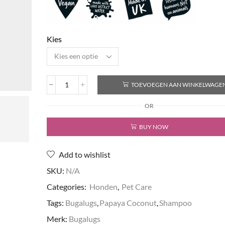
Kies
TOEVOEGEN AAN WINKELWAGE
Luxury
2
OR
In
1
BUY NOW
Papaya
Coconut
Dog
Add to wishlist
Shampoo
&
SKU:
N/A
Conditioner
Categories:
Honden
,
Pet Care
aantal
Tags:
Bugalugs
,
Papaya Coconut
,
Shampoo
Merk:
Bugalugs