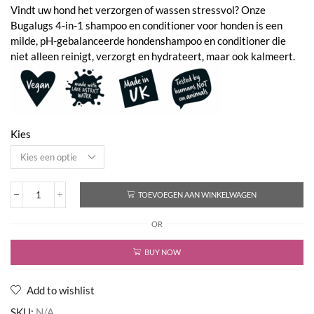
€8,95
Vindt uw hond het verzorgen of wassen stressvol? Onze
tot
Bugalugs 4-in-1 shampoo en conditioner voor honden is een
€59,95
milde, pH-gebalanceerde hondenshampoo en conditioner die
niet alleen reinigt, verzorgt en hydrateert, maar ook kalmeert.
Kies
TOEVOEGEN AAN WINKELWAGEN
4
In
OR
1
-
Dog
BUY NOW
Shampoo
Lavender
&
Add to wishlist
Chamomile
SKU:
N/A
aantal