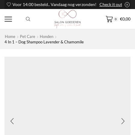
Gratis bezorgd vanaf €30,- in NL
Shop nu!
€
0,00
0
Home
Pet Care
Honden
4 In 1 – Dog Shampoo Lavender & Chamomile