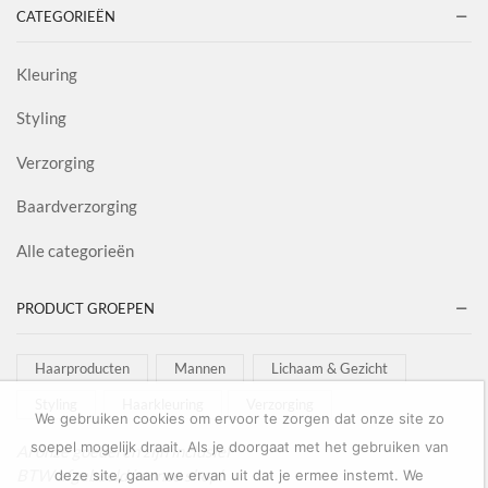
CATEGORIEËN
Kleuring
Styling
Verzorging
Baardverzorging
Alle categorieën
PRODUCT GROEPEN
Haarproducten
Mannen
Lichaam & Gezicht
Styling
Haarkleuring
Verzorging
We gebruiken cookies om ervoor te zorgen dat onze site zo
soepel mogelijk draait. Als je doorgaat met het gebruiken van
Al onze goederen zijn inclusief
BTW afgebeeld in onze shop!
deze site, gaan we ervan uit dat je ermee instemt. We