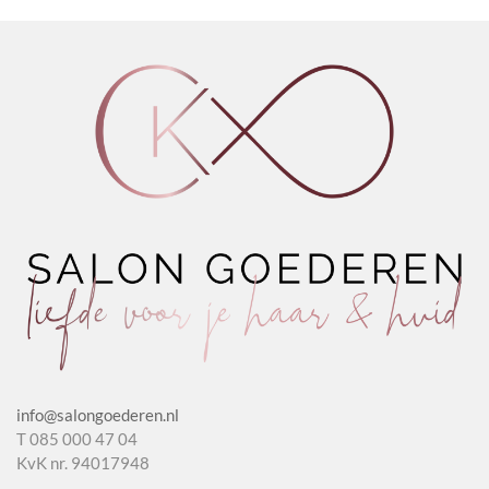
Shampoo
productpagina
Potion
3.0
aantal
info@salongoederen.nl
T 085 000 47 04
KvK nr. 94017948