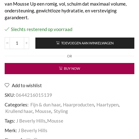
van Mousse Up een romig, vol, schuim dat maximaal volume,
ondersteuning, gewichtloze hydratatie, en versteviging
garandeert.
Slechts resterend op voorraad
TOEVOEGEN AAN WINKELWAGEN
Mousse
Up
OR
aantal
BUY NOW
Add to wishlist
SKU:
0644216015139
Categories:
Fijn & dun haar
,
Haarproducten
,
Haartypen
,
Krullend haar
,
Mousse
,
Styling
Tags:
J Beverly Hills
,
Mousse
Merk:
J Beverly Hills