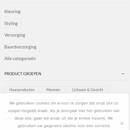
Kleuring
Styling
Verzorging
Baardverzorging
Alle categorieën
PRODUCT GROEPEN
Haarproducten
Mannen
Lichaam & Gezicht
Styling
Haarkleuring
Verzorging
We gebruiken cookies om ervoor te zorgen dat onze site zo
soepel mogelijk draait. Als je doorgaat met het gebruiken van
Al onze goederen zijn inclusief
BTW afgebeeld in onze shop!
deze site, gaan we ervan uit dat je ermee instemt. We
gebruiken uw gegevens slechts voor een correcte