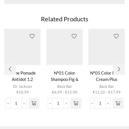
Related Products
Shine Pomade
Nº01 Color
Nº05 Color Mask
Antidot 1.2
Shampoo Fig &
Cream Plus
Dit product
Dit product
Almond
Dr Jackson
Back Bar
Back Bar
heeft
heeft
Prijsklasse:
Prijs
€
10,99
€
6,99
-
€
15,90
€
11,50
-
€
17,99
meerdere
meerdere
€6,99
€11,
variaties.
variaties.
tot
tot
Shine
Nº01
Nº05
Deze optie
Deze optie
€15,90
€17,
Pomade
Color
Color
kan gekozen
kan gekozen
Antidot
Shampoo
Mask
worden op de
worden op de
1.2
Fig
Cream
productpagina
productpagina
aantal
&
Plus