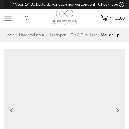
Voor 14:00 besteld.. Vandaag nog verzonden!
Check it out
€
0,00
0
Home
Haarproducten
Haartypen
Fijn & Dun Haar
Mousse Up