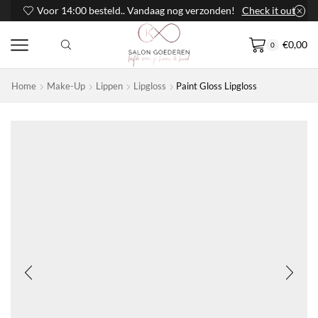
Voor 14:00 besteld.. Vandaag nog verzonden!
Check it out
€
0,00
0
Home
Make-Up
Lippen
Lipgloss
Paint Gloss Lipgloss