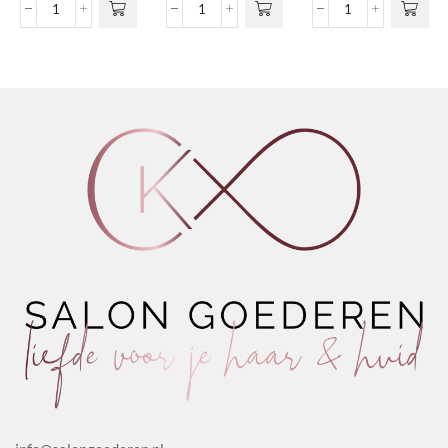
Magic Luminizer Highligter
Full Bloom Face Gloss
Yacht Life Shimme
aantal
aantal
aantal