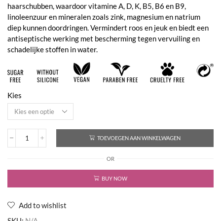
haarschubben, waardoor vitamine A, D, K, B5, B6 en B9,
linoleenzuur en mineralen zoals zink, magnesium en natrium
diep kunnen doordringen. Vermindert roos en jeuk en biedt een
antiseptische werking met bescherming tegen vervuiling en
schadelijke stoffen in water.
Kies
TOEVOEGEN AAN WINKELWAGEN
Anti
Dandruff
OR
Shampoo
aantal
BUY NOW
Add to wishlist
SKU:
N/A