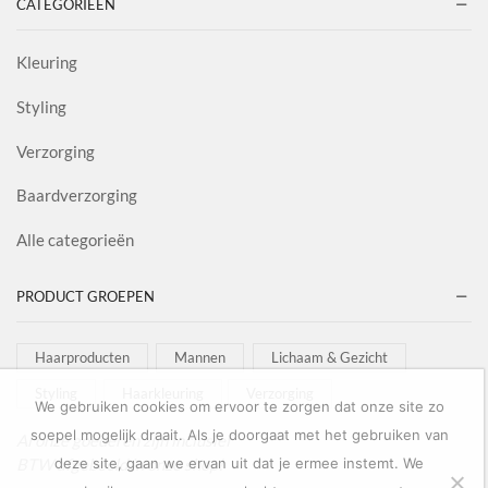
CATEGORIEËN
Kleuring
Styling
Verzorging
Baardverzorging
Alle categorieën
PRODUCT GROEPEN
Haarproducten
Mannen
Lichaam & Gezicht
Styling
Haarkleuring
Verzorging
We gebruiken cookies om ervoor te zorgen dat onze site zo
soepel mogelijk draait. Als je doorgaat met het gebruiken van
Al onze goederen zijn inclusief
BTW afgebeeld in onze shop!
deze site, gaan we ervan uit dat je ermee instemt. We