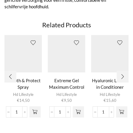
schilfervrije hoofdhuid.
Related Products
Smooth & Protect
Extreme Gel
Hyaluronic Leave-
Spray
Maximum Control
in Conditioner
Hd Lifestyle
Hd Lifestyle
Hd Lifestyle
€
14,50
€
9,50
€
15,60
Smooth
Extreme
Hyaluronic
&
Gel
Leave-
Protect
Maximum
in
Spray
Control
Conditioner