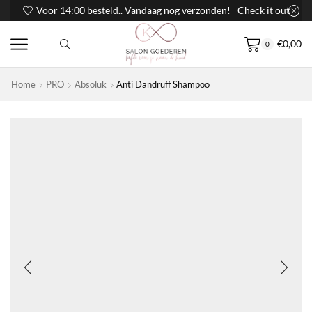
Voor 14:00 besteld.. Vandaag nog verzonden!
Check it out
€
0,00
0
Home
PRO
Absoluk
Anti Dandruff Shampoo