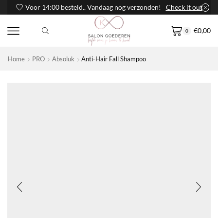
Voor 14:00 besteld.. Vandaag nog verzonden!
Check it out
€
0,00
0
Home
PRO
Absoluk
Anti-Hair Fall Shampoo