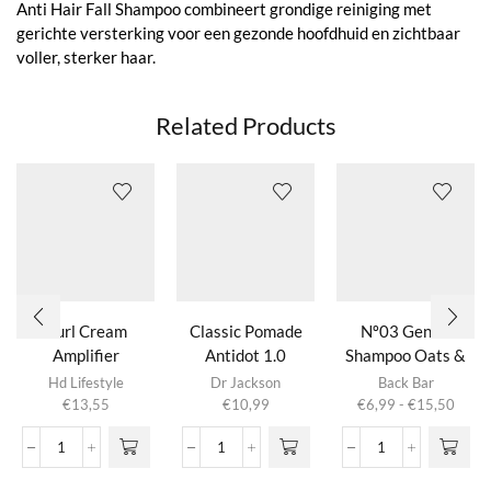
Anti Hair Fall Shampoo combineert grondige reiniging met
gerichte versterking voor een gezonde hoofdhuid en zichtbaar
voller, sterker haar.
Related Products
Curl Cream
Classic Pomade
Nº03 Gentle
Amplifier
Antidot 1.0
Shampoo Oats &
Dit product
Lavender
Hd Lifestyle
Dr Jackson
Back Bar
heeft
Prijsk
€
13,55
€
10,99
€
6,99
-
€
15,50
meerdere
€6,9
variaties.
tot
Curl
Classic
Nº03
Deze optie
€15,
Cream
Pomade
Gentle
kan gekozen