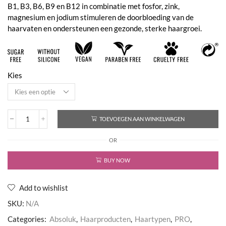
B1, B3, B6, B9 en B12 in combinatie met fosfor, zink,
magnesium en jodium stimuleren de doorbloeding van de
haarvaten en ondersteunen een gezonde, sterke haargroei.
Kies
TOEVOEGEN AAN WINKELWAGEN
Anti-
Hair
OR
Fall
Shampoo
aantal
BUY NOW
Add to wishlist
SKU:
N/A
Categories:
Absoluk
,
Haarproducten
,
Haartypen
,
PRO
,