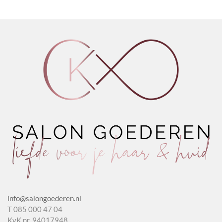
Amplifier
Antidot
Shampoo
worden op de
aantal
1.0
Oats
productpagina
aantal
&
Lavender
aantal
info@salongoederen.nl
T 085 000 47 04
KvK nr. 94017948