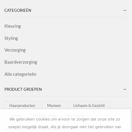
CATEGORIEËN
Kleuring
Styling
Verzorging
Baardverzorging
Alle categorieën
PRODUCT GROEPEN
Haarproducten
Mannen
Lichaam & Gezicht
Styling
Haarkleuring
Verzorging
We gebruiken cookies om ervoor te zorgen dat onze site zo
soepel mogelijk draait. Als je doorgaat met het gebruiken van
Al onze goederen zijn inclusief