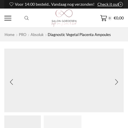
Voor 14:00 besteld.. Vandaag nog verzonden!
Check it out
€
0,00
0
Home
PRO
Absoluk
Diagnostic Vegetal Placenta Ampoules