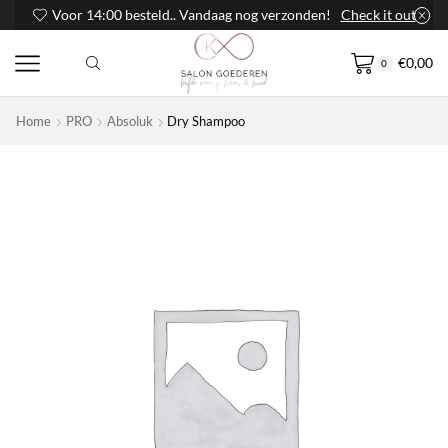
Voor 14:00 besteld.. Vandaag nog verzonden!
Check it out
€
0,00
0
Home
PRO
Absoluk
Dry Shampoo