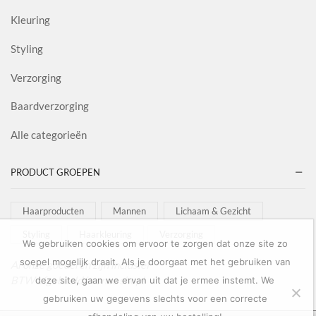
Kleuring
Styling
Verzorging
Baardverzorging
Alle categorieën
PRODUCT GROEPEN
Haarproducten
Mannen
Lichaam & Gezicht
Styling
Haarkleuring
Verzorging
We gebruiken cookies om ervoor te zorgen dat onze site zo
soepel mogelijk draait. Als je doorgaat met het gebruiken van
Al onze goederen zijn inclusief
BTW afgebeeld in onze shop!
deze site, gaan we ervan uit dat je ermee instemt. We
gebruiken uw gegevens slechts voor een correcte