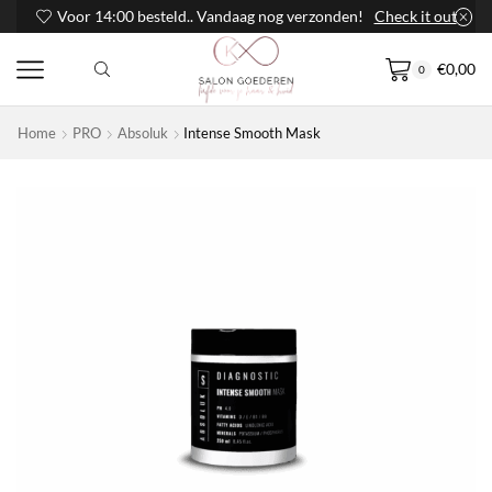
Voor 14:00 besteld.. Vandaag nog verzonden!
Check it out
€
0,00
0
Home
PRO
Absoluk
Intense Smooth Mask