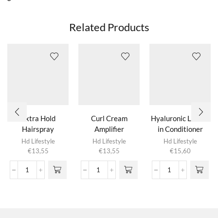
Related Products
Extra Hold
Curl Cream
Hyaluronic Leave-
Hairspray
Amplifier
in Conditioner
Hd Lifestyle
Hd Lifestyle
Hd Lifestyle
€
13,55
€
13,55
€
15,60
Extra
Curl
Hyaluronic
Hold
Cream
Leave-
Hairspray
Amplifier
in
aantal
aantal
Conditioner
aantal