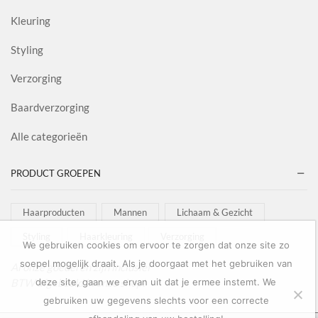
Kleuring
Styling
Verzorging
Baardverzorging
Alle categorieën
PRODUCT GROEPEN
Haarproducten
Mannen
Lichaam & Gezicht
Styling
Haarkleuring
Verzorging
We gebruiken cookies om ervoor te zorgen dat onze site zo
soepel mogelijk draait. Als je doorgaat met het gebruiken van
Al onze goederen zijn inclusief
BTW afgebeeld in onze shop!
deze site, gaan we ervan uit dat je ermee instemt. We
gebruiken uw gegevens slechts voor een correcte