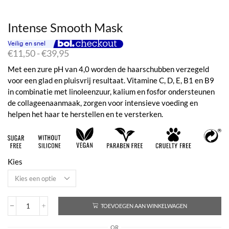
Intense Smooth Mask
Prijsklasse:
€
11,50
-
€
39,95
€11,50
Met een zure pH van 4,0 worden de haarschubben verzegeld
tot
voor een glad en pluisvrij resultaat. Vitamine C, D, E, B1 en B9
€39,95
in combinatie met linoleenzuur, kalium en fosfor ondersteunen
de collageenaanmaak, zorgen voor intensieve voeding en
helpen het haar te herstellen en te versterken.
Kies
TOEVOEGEN AAN WINKELWAGEN
Intense
Smooth
OR
Mask