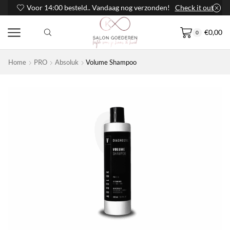
Voor 14:00 besteld.. Vandaag nog verzonden!
Check it out
€
0,00
0
Home
PRO
Absoluk
Volume Shampoo