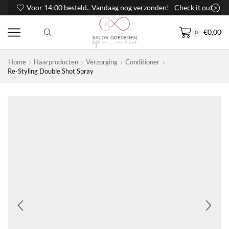
Voor 14:00 besteld.. Vandaag nog verzonden!
Check it out
€
0,00
0
Home
Haarproducten
Verzorging
Conditioner
Re-Styling Double Shot Spray