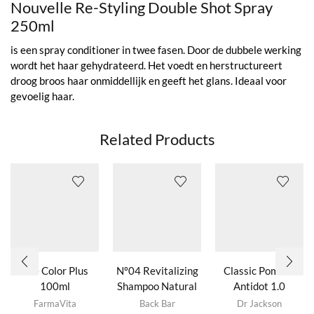
Nouvelle Re-Styling Double Shot Spray
250ml
is een spray conditioner in twee fasen. Door de dubbele werking
wordt het haar gehydrateerd. Het voedt en herstructureert
droog broos haar onmiddellijk en geeft het glans. Ideaal voor
gevoelig haar.
Related Products
Life Color Plus
Nº04 Revitalizing
Classic Pomade
100ml
Shampoo Natural
Antidot 1.0
Dit product
Dit product
Herbs
FarmaVita
Back Bar
Dr Jackson
heeft
heeft