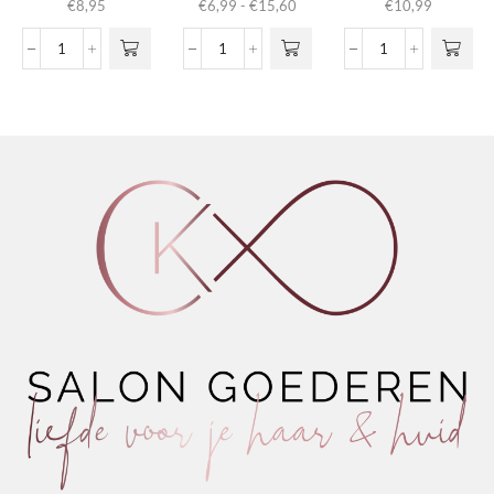
Prijsklasse:
€
8,95
€
6,99
-
€
15,60
€
10,99
meerdere
meerdere
€6,99
variaties.
variaties.
tot
Life
Nº04
Classic
Deze optie
Deze optie
€15,60
Color
Revitalizing
Pomade
kan gekozen
kan gekozen
Plus
Shampoo
Antidot
worden op de
worden op de
100ml
Natural
1.0
productpagina
productpagina
aantal
Herbs
aantal
aantal