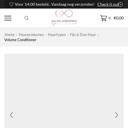
Voor 14:00 besteld.. Vandaag nog verzonden!
Check it out
€
0,00
0
Home
Haarproducten
Haartypen
Fijn & Dun Haar
Volume Conditioner