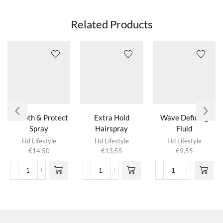
Related Products
Smooth & Protect
Extra Hold
Wave Defining
Spray
Hairspray
Fluid
Hd Lifestyle
Hd Lifestyle
Hd Lifestyle
€
14,50
€
13,55
€
9,55
Smooth
Extra
Wave
&
Hold
Defining
Protect
Hairspray
Fluid
Spray
aantal
aantal
aantal