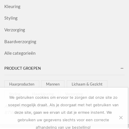
Kleuring
Styling
Verzorging
Baardverzorging
Alle categorieën
PRODUCT GROEPEN
Haarproducten
Mannen
Lichaam & Gezicht
Styling
Haarkleuring
Verzorging
We gebruiken cookies om ervoor te zorgen dat onze site zo
soepel mogelijk draait. Als je doorgaat met het gebruiken van
Al onze goederen zijn inclusief
BTW afgebeeld in onze shop!
deze site, gaan we ervan uit dat je ermee instemt. We
gebruiken uw gegevens slechts voor een correcte
afhandeling van uw bestelling!