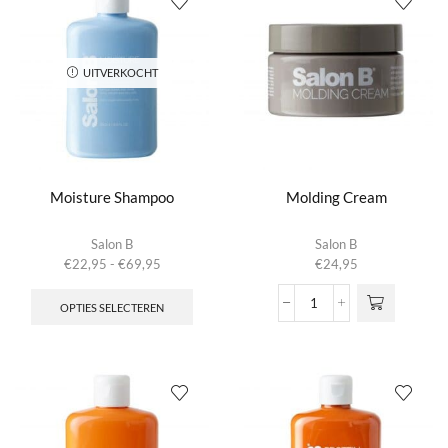
UITVERKOCHT
Moisture Shampoo
Molding Cream
Salon B
Salon B
Prijsklasse:
€
22,95
-
€
69,95
€
24,95
€22,95
Dit
tot
product
OPTIES SELECTEREN
Molding
€69,95
heeft
Cream
meerdere
aantal
variaties.
Deze
optie
kan
gekozen