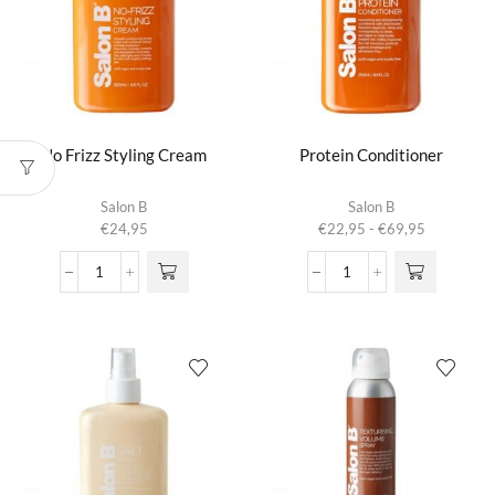
worden
op
de
productpagina
No Frizz Styling Cream
Protein Conditioner
Dit product
Salon B
Salon B
heeft
Prijsklasse:
€
24,95
€
22,95
-
€
69,95
meerdere
€22,95
variaties.
tot
No
Protein
Deze optie
€69,95
Frizz
Conditioner
kan gekozen
Styling
aantal
worden op de
Cream
productpagina
aantal