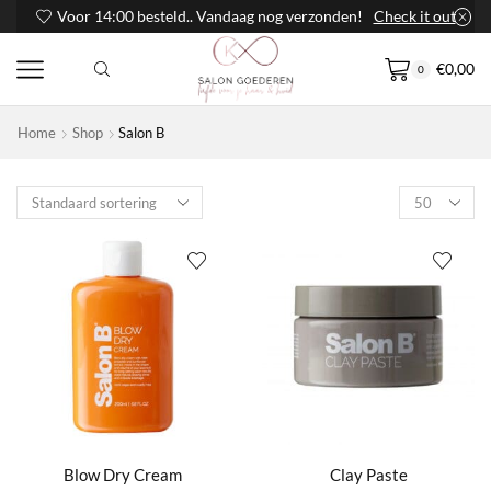
Voor 14:00 besteld.. Vandaag nog verzonden!
Check it out
€
0,00
0
Home
Shop
Salon B
Products
per
page
Blow Dry Cream
Clay Paste