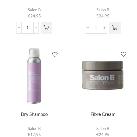
Salon B
Salon B
€
24,95
€
24,95
Blow
Clay
Dry
Paste
Cream
aantal
aantal
Dry Shampoo
Fibre Cream
Salon B
Salon B
€
17,95
€
24,95