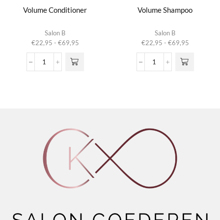
Volume Conditioner
Volume Shampoo
Dit product
Dit product
Salon B
Salon B
heeft
heeft
Prijsklasse:
Prijsklasse:
€
22,95
-
€
69,95
€
22,95
-
€
69,95
meerdere
meerdere
€22,95
€22,95
variaties.
variaties.
tot
tot
Volume
Volume
Deze optie
Deze optie
€69,95
€69,95
Conditioner
Shampoo
kan gekozen
kan gekozen
aantal
aantal
worden op de
worden op de
productpagina
productpagina