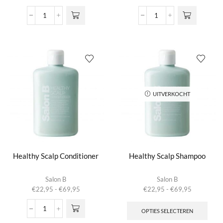
Dry
Fibre
Shampoo
Cream
aantal
aantal
UITVERKOCHT
Healthy Scalp Conditioner
Healthy Scalp Shampoo
Dit product
Salon B
Salon B
heeft
Prijsklasse:
Prijsklasse:
€
22,95
-
€
69,95
€
22,95
-
€
69,95
meerdere
€22,95
€22,95
Dit
variaties.
tot
tot
produ
OPTIES SELECTEREN
Healthy
Deze optie
€69,95
€69,95
heeft
Scalp
kan gekozen