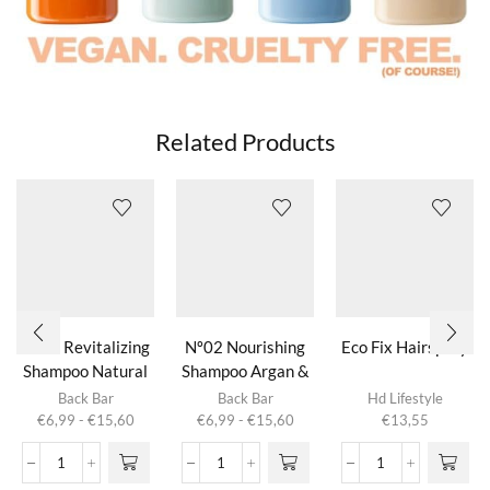
Related Products
Nº04 Revitalizing
Nº02 Nourishing
Eco Fix Hairspray
Shampoo Natural
Shampoo Argan &
Dit product
Dit product
Herbs
Honey
Back Bar
Back Bar
Hd Lifestyle
heeft
heeft
Prijsklasse:
Prijsklasse:
€
6,99
-
€
15,60
€
6,99
-
€
15,60
€
13,55
meerdere
meerdere
€6,99
€6,99
variaties.
variaties.
tot
tot
Nº04
Nº02
Eco
Deze optie
Deze optie
€15,60
€15,60