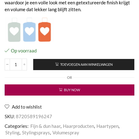
waardoor je een volle look met een getextureerde finish krijgt
en volume dat lekker lang blijft zitten.
Op voorraad
TOEVOEGEN AAN WINKELWAGEN
Texturizing
Volume
OR
Spray
aantal
BUY NOW
Add to wishlist
SKU:
8720589196247
Categories:
Fijn & dun haar
,
Haarproducten
,
Haartypen
,
Styling
,
Stylingsprays
,
Volumespray