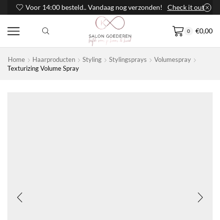
Voor 14:00 besteld.. Vandaag nog verzonden!
Check it out
€
0,00
0
Home
Haarproducten
Styling
Stylingsprays
Volumespray
Texturizing Volume Spray