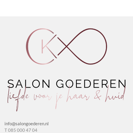
Revitalizing
Nourishing
Fix
kan gekozen
kan gekozen
Shampoo
Shampoo
Hairspray
worden op de
worden op de
Natural
Argan
aantal
productpagina
productpagina
Herbs
&
aantal
Honey
aantal
info@salongoederen.nl
T 085 000 47 04