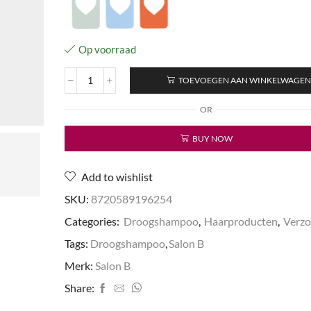
Op voorraad
TOEVOEGEN AAN WINKELWAGE
Dry
Shampoo
OR
aantal
BUY NOW
Add to wishlist
SKU:
8720589196254
Categories:
Droogshampoo
,
Haarproducten
,
Verzo
Tags:
Droogshampoo
,
Salon B
Merk:
Salon B
Share: