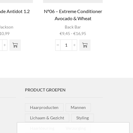
de Antidot 1.2
Nº06 – Extreme Conditioner
Smooth
Avocado & Wheat
Dit product
Jackson
Back Bar
heeft
Prijsklasse:
10,99
€
9,45
-
€
16,95
meerdere
€9,45
variaties. Deze
tot
hine
Nº06
optie kan
€16,95
omade
-
gekozen
ntidot
Extreme
worden op de
2
Conditioner
productpagina
ntal
Avocado
&
Wheat
PRODUCT GROEPEN
aantal
Haarproducten
Mannen
Lichaam & Gezicht
Styling
Haarkleuring
Verzorging