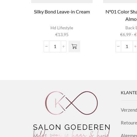
Silky Bond Leave-in Cream
Nº01 Color Sh
Almo
Dit produ
Hd Lifestyle
Back 
heeft
€
13,95
€
6,99
-
€
meerder
variaties. 
Silky
Nº01
optie ka
Bond
Colo
gekozen
Leave-
Sham
worden op
in
Fig
productpag
Cream
&
aantal
Almo
aanta
KLANTE
Verzend
Retoure
Algeme