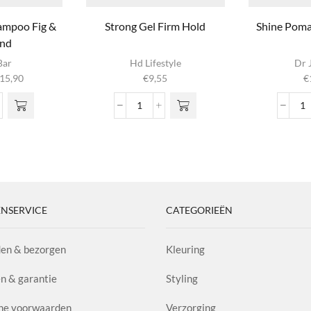
ampoo Fig &
Strong Gel Firm Hold
Shine Poma
nd
ct
Bar
Hd Lifestyle
Dr 
Prijsklasse:
15,90
€
9,55
€
e
€6,99
Deze
tot
Strong
S
n
€15,90
r
Gel
P
poo
Firm
A
 de
Hold
1.
ina
aantal
aa
nd
l
NSERVICE
CATEGORIEËN
en & bezorgen
Kleuring
n & garantie
Styling
ne voorwaarden
Verzorging