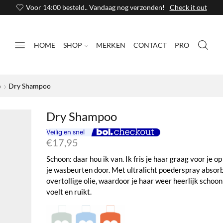
Voor 14:00 besteld.. Vandaag nog verzonden!
Check it out
HOME
SHOP
MERKEN
CONTACT
PRO
o
Dry Shampoo
Dry Shampoo
€
17,95
Schoon: daar hou ik van. Ik fris je haar graag voor je o
je wasbeurten door. Met ultralicht poederspray absorb
overtollige olie, waardoor je haar weer heerlijk schoon 
voelt en ruikt.