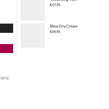
€
17,95
Blow Dry Cream
N
€
24,95
rging