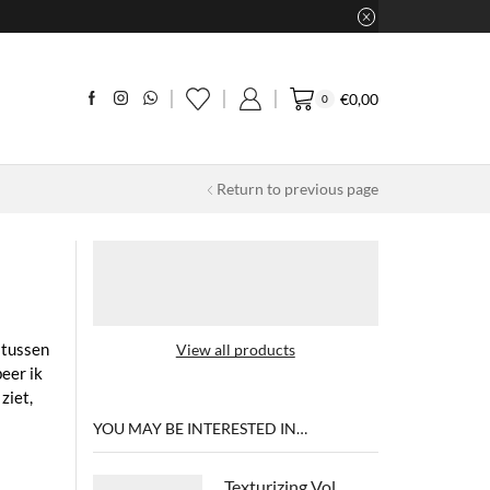
€
0,00
0
Return to previous page
p tussen
View all products
eer ik
ziet,
YOU MAY BE INTERESTED IN…
Texturizing Volume Spray