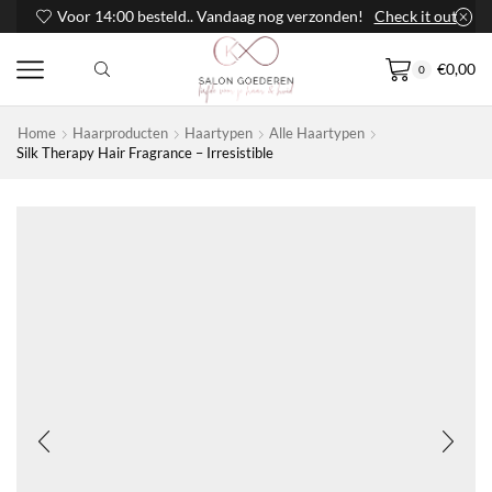
Voor 14:00 besteld.. Vandaag nog verzonden!
Check it out
€
0,00
0
Home
Haarproducten
Haartypen
Alle Haartypen
Silk Therapy Hair Fragrance – Irresistible