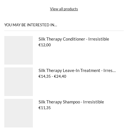
View all products
YOU MAY BE INTERESTED IN…
Silk Therapy Conditioner - Irresistible
€
12,00
Silk Therapy Leave-In Treatment - Irresistible
Prijsklasse:
€
14,35
-
€
24,40
€14,35
tot
€24,40
Silk Therapy Shampoo - Irresistible
€
11,35