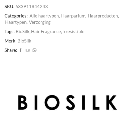
SKU:
633911844243
Categories:
Alle haartypen
,
Haarparfum
,
Haarproducten
,
Haartypen
,
Verzorging
Tags:
BioSilk
,
Hair Fragrance
,
Irresistible
Merk:
BioSilk
Share: