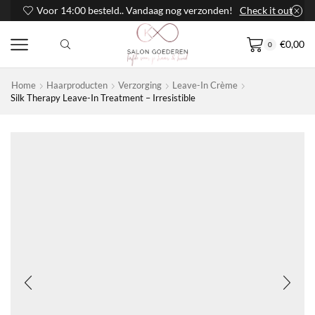
Voor 14:00 besteld.. Vandaag nog verzonden!
Check it out
€
0,00
0
Home
Haarproducten
Verzorging
Leave-In Crème
Silk Therapy Leave-In Treatment – Irresistible