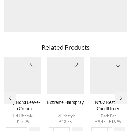
Related Products
Silky Bond Leave-
Extreme Hairspray
Nº02 Restore
in Cream
Conditioner
Dit product
Betacarotene
Hd Lifestyle
Hd Lifestyle
Back Bar
heeft
Prijsk
€
13,95
€
13,55
€
9,45
-
€
16,95
meerdere
€9,4
variaties.