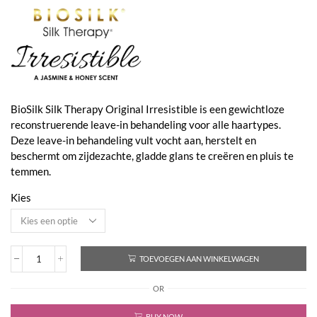
€14,35
tot
€24,40
BioSilk Silk Therapy Original Irresistible is een gewichtloze
reconstruerende leave-in behandeling voor alle haartypes.
Deze leave-in behandeling vult vocht aan, herstelt en
beschermt om zijdezachte, gladde glans te creëren en pluis te
temmen.
Kies
TOEVOEGEN AAN WINKELWAGEN
Silk
Therapy
OR
Leave-
In
Treatment
BUY NOW