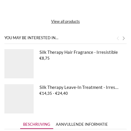
View all products
YOU MAY BE INTERESTED IN…
Silk Therapy Hair Fragrance - Irresistible
€
8,75
Silk Therapy Leave-In Treatment - Irresistible
Prijsklasse:
€
14,35
-
€
24,40
€14,35
tot
€24,40
BESCHRIJVING
AANVULLENDE INFORMATIE