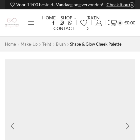
Voor 14:00 besteld.. Vandaag nog verzonden!
Check it out
HOME
SHOP
MERKEN
€
0,00
0
CONTACT
PRO
Home
Make-Up
Teint
Blush
Shape & Glow Cheek Palette