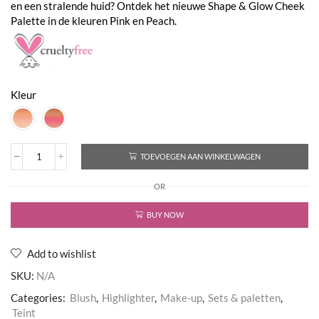
en een stralende huid? Ontdek het nieuwe Shape & Glow Cheek
Palette in de kleuren Pink en Peach.
Kleur
TOEVOEGEN AAN WINKELWAGEN
Shape
&
OR
Glow
Cheek
Palette
BUY NOW
aantal
Add to wishlist
SKU:
N/A
Categories:
Blush
,
Highlighter
,
Make-up
,
Sets & paletten
,
Teint