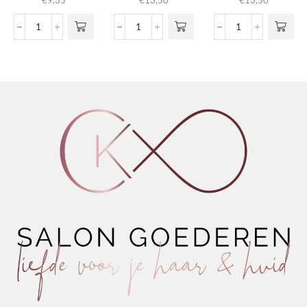
€
9,35
€
13,50
€
13,50
Beard
Wet
Extreme
Oil
Definition
Gel
aantal
Gel
aantal
aantal