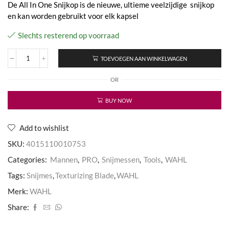
De All In One Snijkop is de nieuwe, ultieme veelzijdige snijkop
en kan worden gebruikt voor elk kapsel
Slechts resterend op voorraad
TOEVOEGEN AAN WINKELWAGEN
Texturizing
Blade
OR
Snijmes
aantal
BUY NOW
Add to wishlist
SKU:
4015110010753
Categories:
Mannen
,
PRO
,
Snijmessen
,
Tools
,
WAHL
Tags:
Snijmes
,
Texturizing Blade
,
WAHL
Merk:
WAHL
Share: