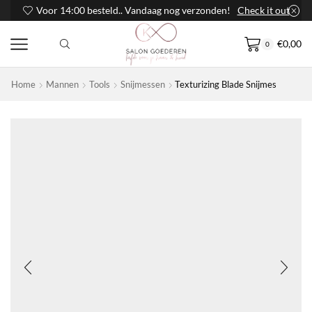
Voor 14:00 besteld.. Vandaag nog verzonden!
Check it out
€
0,00
0
Home
Mannen
Tools
Snijmessen
Texturizing Blade Snijmes