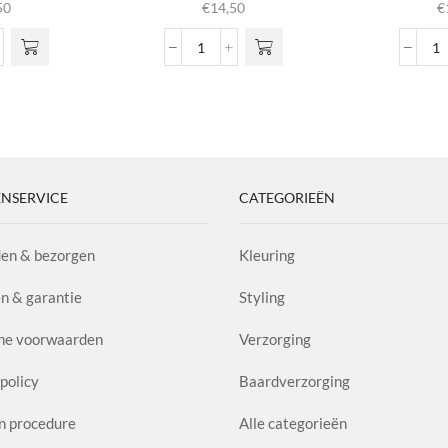
50
€
14,50
€
e
Skin
C
&
D
Beard
C
l
Balsem
A
aantal
2.
aa
NSERVICE
CATEGORIEËN
en & bezorgen
Kleuring
n & garantie
Styling
ne voorwaarden
Verzorging
policy
Baardverzorging
n procedure
Alle categorieën