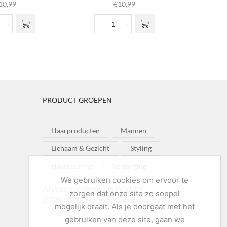
10,99
€
10,99
url
Classic
efining
Pomade
ream
Antidot
ntidot
1.0
0
aantal
ntal
PRODUCT GROEPEN
Haarproducten
Mannen
Lichaam & Gezicht
Styling
Haarkleuring
Verzorging
We gebruiken cookies om ervoor te
Al onze goederen zijn inclusief
zorgen dat onze site zo soepel
BTW afgebeeld in onze shop!
mogelijk draait. Als je doorgaat met het
gebruiken van deze site, gaan we