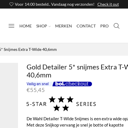
Voor 14:00 besteld.. Vandaag nog verzonden!
Check it out
HOME
SHOP
MERKEN
CONTACT
PRO
 5* Snijmes Extra T-Wide 40,6mm
Gold Detailer 5* snijmes Extra T-
40,6mm
€
55,45
De Wahl Detailer T-Wide Snijmes is een extra wide op
Met deze Snijkop vervang je snel je botte of kapotte