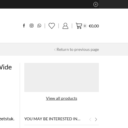
€
0,00
0
Return to previous page
Wide
View all products
zetstuk.
YOU MAY BE INTERESTED IN…