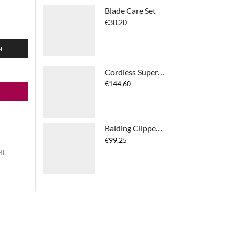
Blade Care Set
€
30,20
N
Cordless Super Taper
€
144,60
Balding Clipper 5-Star
€
99,25
HL