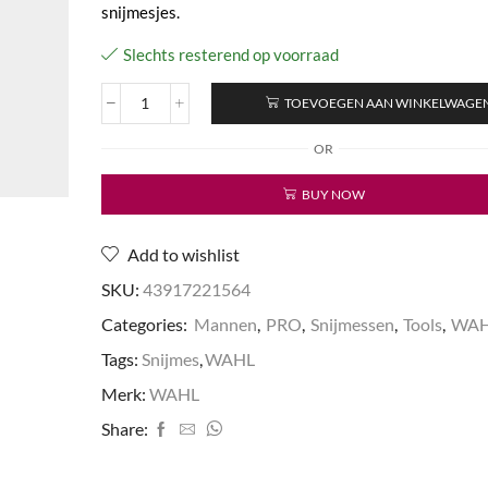
snijmesjes.
Slechts resterend op voorraad
TOEVOEGEN AAN WINKELWAGE
Gold
Detailer
OR
5*
snijmes
BUY NOW
Extra
T-
Wide
Add to wishlist
40,6mm
aantal
SKU:
43917221564
Categories:
Mannen
,
PRO
,
Snijmessen
,
Tools
,
WA
Tags:
Snijmes
,
WAHL
Merk:
WAHL
Share: