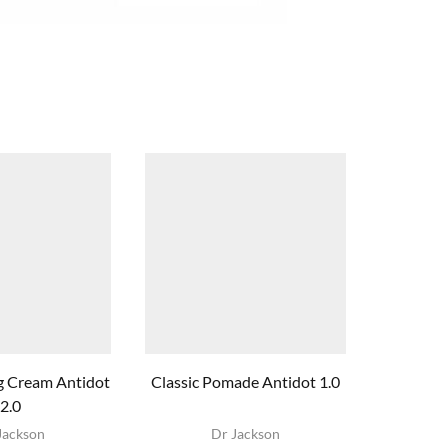
g Cream Antidot
Classic Pomade Antidot 1.0
Ro
2.0
Jackson
Dr Jackson