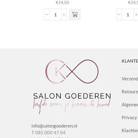
€
14,50
€
14,
Caramel
Matt
Pomade
Fiber
aantal
Paste
aanta
KLANTE
Verzend
Retoure
Algeme
Privacy 
info@salongoederen.nl
Klachte
T 085 000 47 04