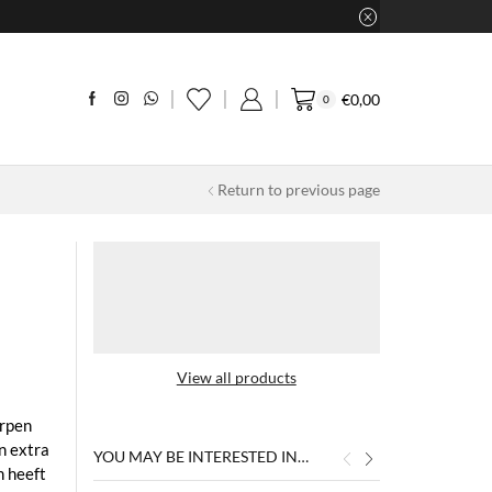
€
0,00
0
Return to previous page
View all products
orpen
n extra
YOU MAY BE INTERESTED IN…
 heeft