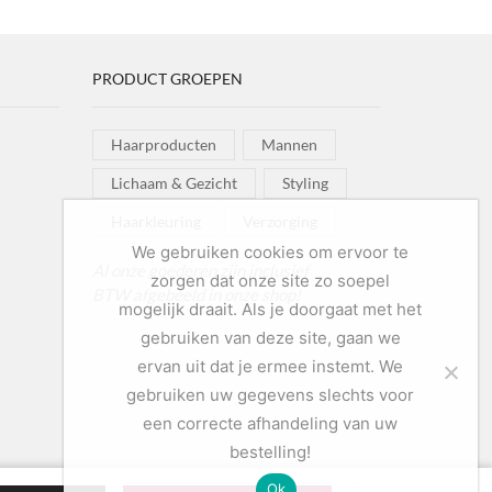
0
ntal
PRODUCT GROEPEN
Haarproducten
Mannen
Lichaam & Gezicht
Styling
Haarkleuring
Verzorging
We gebruiken cookies om ervoor te
Al onze goederen zijn inclusief
zorgen dat onze site zo soepel
BTW afgebeeld in onze shop!
mogelijk draait. Als je doorgaat met het
gebruiken van deze site, gaan we
ervan uit dat je ermee instemt. We
gebruiken uw gegevens slechts voor
een correcte afhandeling van uw
bestelling!
Ok