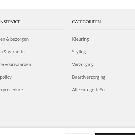
poo
4.
l
aa
NSERVICE
CATEGORIEËN
en & bezorgen
Kleuring
n & garantie
Styling
ne voorwaarden
Verzorging
policy
Baardverzorging
n procedure
Alle categorieën