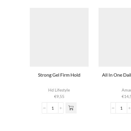
Strong Gel Firm Hold
All In One Da
Hd Lifestyle
Ama
€
9,55
€
14,
Strong
All
Gel
In
Firm
One
Hold
Daily