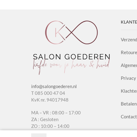
aantal
Sham
aanta
KLANTE
Verzend
Retoure
Algeme
Privacy 
info@salongoederen.nl
Klachte
T 085 000 47 04
KvK nr. 94017948
Betalen
MA – VR : 08:00 – 17:00
Contact
ZA : Gesloten
ZO : 10:00 – 14:00