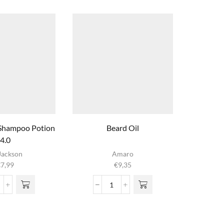
t Shampoo Potion
Beard Oil
Classic 
4.0
Jackson
Amaro
€
7,99
€
9,35
lver
Beard
fect
Oil
hampoo
aantal
otion