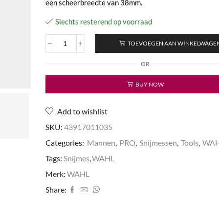
een scheerbreedte van 38mm.
Slechts resterend op voorraad
TOEVOEGEN AAN WINKELWAGE
HI-
VIZ
OR
5*
Snijmes
BUY NOW
aantal
Add to wishlist
SKU:
43917011035
Categories:
Mannen
,
PRO
,
Snijmessen
,
Tools
,
WA
Tags:
Snijmes
,
WAHL
Merk:
WAHL
Share: