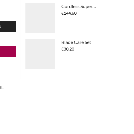
Cordless Super Taper
€
144,60
N
Blade Care Set
€
30,20
HL