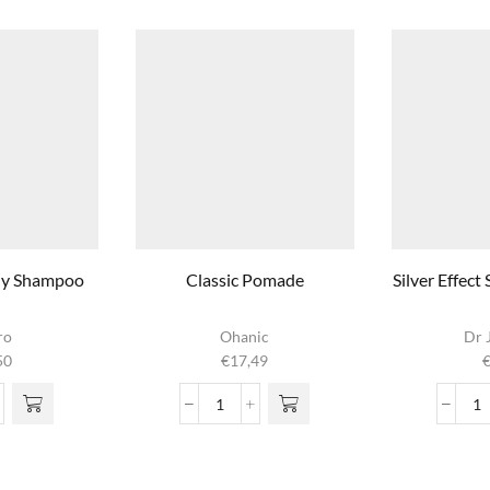
ily Shampoo
Classic Pomade
Silver Effec
ro
Ohanic
Dr 
50
€
17,49
Classic
Si
Pomade
Ef
aantal
S
P